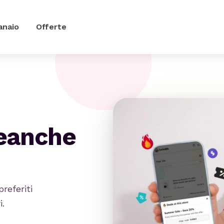
anaio
Offerte
neanche
preferiti
i.