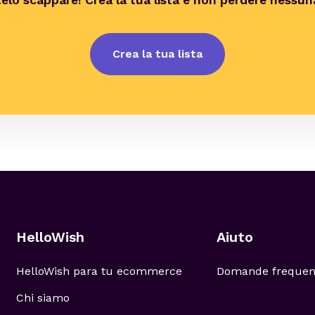
elo scappare! Crea la tua lista e non perdere nessun
Crea la tua lista
HelloWish
Aiuto
HelloWish para tu ecommerce
Domande frequen
Chi siamo