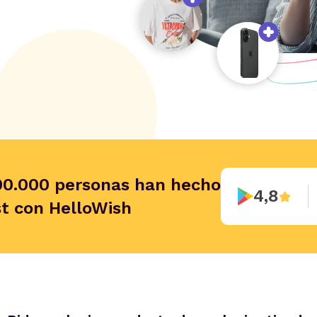
00.000 personas han hecho
4,8
st con HelloWish