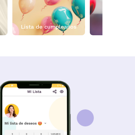
 cumpleaños
Lista de Navidad
L