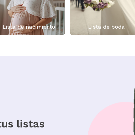
ento
Lista de boda
Lista de
us listas