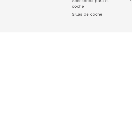
Accesorios para el
coche
Sillas de coche
Help
 tu ecommerce
Frequently Asked Questions