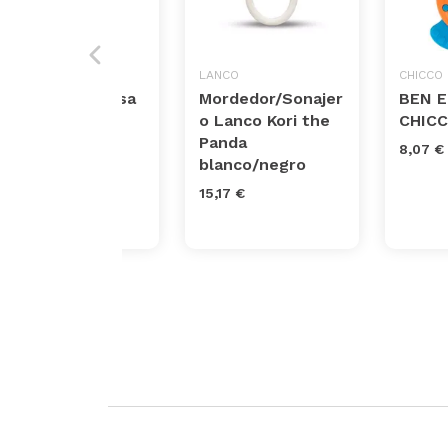
BABY EINSTEIN
LANCO
CHICCO
Sonajero Medusa
Mordedor/Sonajer
BEN E
Luminosa Baby
o Lanco Kori the
CHIC
Einstein Ocean
Panda
8,07 €
Glow Sensory
blanco/negro
Shaker
15,17 €
12,94 €