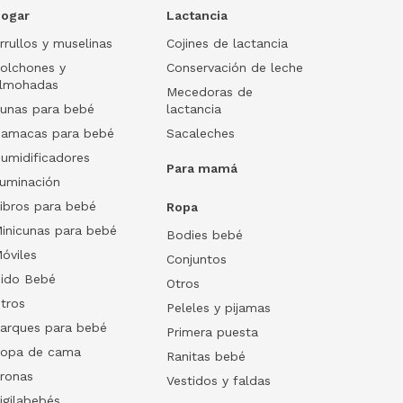
ogar
Lactancia
rrullos y muselinas
Cojines de lactancia
olchones y
Conservación de leche
lmohadas
Mecedoras de
unas para bebé
lactancia
amacas para bebé
Sacaleches
umidificadores
Para mamá
luminación
ibros para bebé
Ropa
inicunas para bebé
Bodies bebé
óviles
Conjuntos
ido Bebé
Otros
tros
Peleles y pijamas
arques para bebé
Primera puesta
opa de cama
Ranitas bebé
ronas
Vestidos y faldas
igilabebés