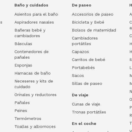
Baño y cuidados
De paseo
H
Asientos para el baño
Accesorios de paseo
A
os
Aspiradores nasales
Bicicleta y Bebé
C
a
Bañeras bebé y
Bolsos de maternidad
cambiadores
C
Cambiadores
Básculas
portátiles
H
Contenedores de
Capazos
H
pañales
Carritos de bebé
I
Esponjas
Portabebés
L
Hamacas de baño
Sacos
M
Neceseres y kits de
Sillas de paseo
M
cuidado
N
Orinales y reductores
De viaje
O
Pañales
Cunas de viaje
P
Peines
Tronas portátiles
R
Termómetros
T
En el coche
Toallas y albornoces
V