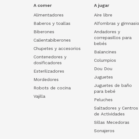
A comer
A jugar
Alimentadores
Aire libre
Baberos y toallas
Alfombras y gimnasi
Biberones
Andadores y
correpasillos para
Calientabiberones
bebés
Chupetes y accesorios
Balancines
Contenedores y
Columpios
dosificadores
Dou Dou
Esterilizadores
Juguetes
Mordedores
Juguetes de baño
Robots de cocina
para bebé
Vajilla
Peluches
Saltadores y Centros
de Actividades
Sillas Mecedoras
Sonajeros