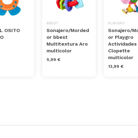
BBEST
PLAYGRO
L OSITO
Sonajero/Morded
Sonajero/M
CO
or bbest
or Playgro
Multitextura Aro
Actividades
multicolor
Clopette
multicolor
5,99 €
13,99 €