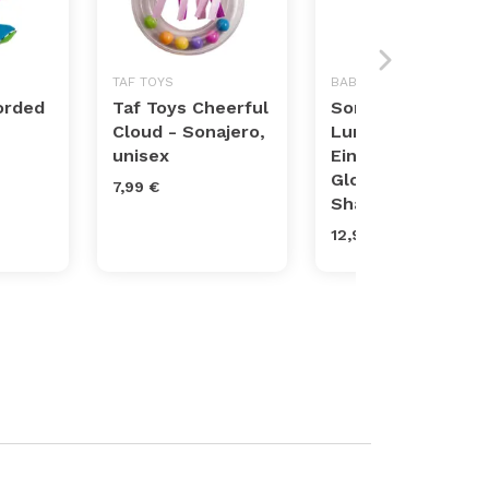
TAF TOYS
BABY EINSTEIN
orded
Taf Toys Cheerful
Sonajero Medusa
Cloud - Sonajero,
Luminosa Baby
unisex
Einstein Ocean
Glow Sensory
7,99 €
Shaker
12,94 €