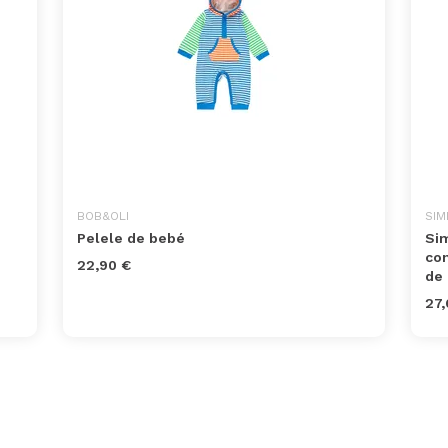
BOB&OLI
SIM
Pelele de bebé
Sim
con
22,90 €
de .
27,