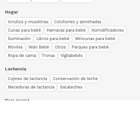
Hogar
Arrullos y muselinas
Colchones y almohadas
Cunas para bebé
Hamacas para bebé
Humidificadores
Iluminación
Libros para bebé
Minicunas para bebé
Móviles
Nido Bebé
Otros
Parques para bebé
Ropa de cama
Tronas
Vigilabebés
Lactancia
Cojines de lactancia
Conservación de leche
Mecedoras de lactancia
Sacaleches
Para mamá
Ropa
Bodies bebé
Conjuntos
Otros
Peleles y pijamas
Primera puesta
Ranitas bebé
Vestidos y faldas