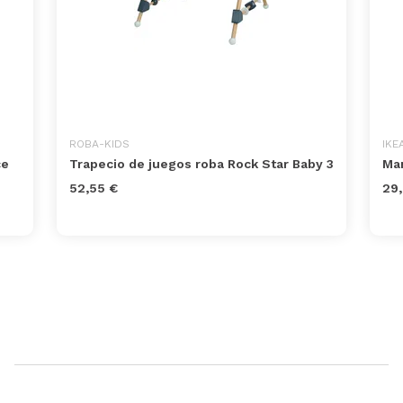
ROBA-KIDS
IKE
ce
Trapecio de juegos roba Rock Star Baby 3
Man
52,55 €
29,