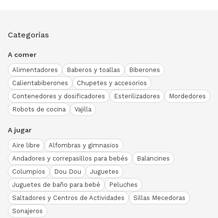
Categorías
A comer
Alimentadores
Baberos y toallas
Biberones
Calientabiberones
Chupetes y accesorios
Contenedores y dosificadores
Esterilizadores
Mordedores
Robots de cocina
Vajilla
A jugar
Aire libre
Alfombras y gimnasios
Andadores y correpasillos para bebés
Balancines
Columpios
Dou Dou
Juguetes
Juguetes de baño para bebé
Peluches
Saltadores y Centros de Actividades
Sillas Mecedoras
Sonajeros