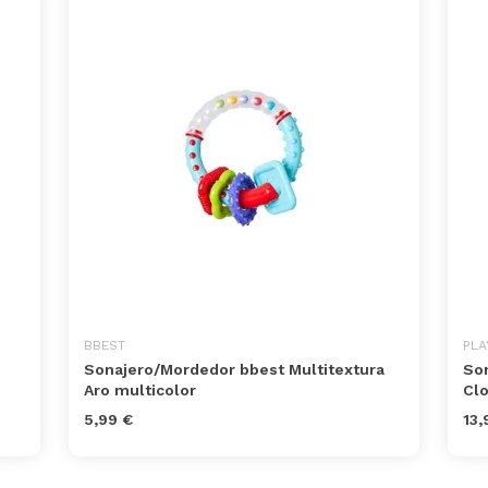
BBEST
PLA
Sonajero/Mordedor bbest Multitextura
Son
Aro multicolor
Clo
5,99 €
13,