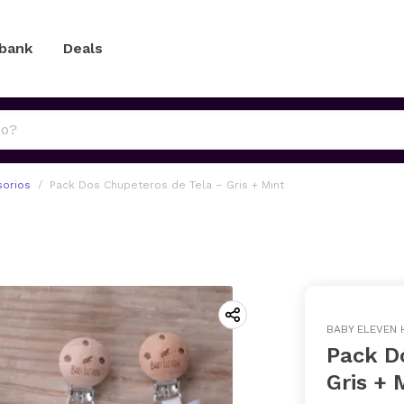
 bank
Deals
orios
Pack Dos Chupeteros de Tela – Gris + Mint
BABY ELEVEN
Pack D
Gris + 