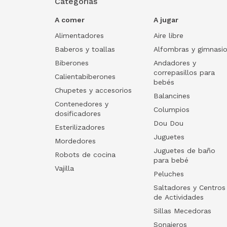
Categorías
A comer
A jugar
Alimentadores
Aire libre
Baberos y toallas
Alfombras y gimnasi
Biberones
Andadores y
correpasillos para
Calientabiberones
bebés
Chupetes y accesorios
Balancines
Contenedores y
Columpios
dosificadores
Dou Dou
Esterilizadores
Juguetes
Mordedores
Juguetes de baño
Robots de cocina
para bebé
Vajilla
Peluches
Saltadores y Centros
de Actividades
Sillas Mecedoras
Sonajeros