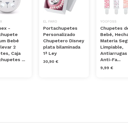
X
EL FARO
YOOFOSS
nex -
Portachupetes
Chupetes de
chupete
Personalizado
Bebé, Hech
um Bebé
Chupetero Disney
Materia Seg
levar 2
plata bilaminada
Limpiable,
tes, Caja
1ª Ley
Antiarrugas
hupetes ...
Anti-Fa...
30,90 €
9,99 €