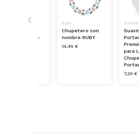
MINILAND
RUBY
SUAVINE
Acipocket
Chupetero con
Suavi
Mediterranean -
nombre RUBY
Porta
Portachupetes
Premi
14,95 €
para L
10,50 €
Chupe
Portac
7,20 €