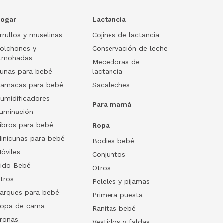
ogar
Lactancia
rrullos y muselinas
Cojines de lactancia
olchones y
Conservación de leche
lmohadas
Mecedoras de
unas para bebé
lactancia
amacas para bebé
Sacaleches
umidificadores
Para mamá
luminación
ibros para bebé
Ropa
inicunas para bebé
Bodies bebé
óviles
Conjuntos
ido Bebé
Otros
tros
Peleles y pijamas
arques para bebé
Primera puesta
opa de cama
Ranitas bebé
ronas
Vestidos y faldas