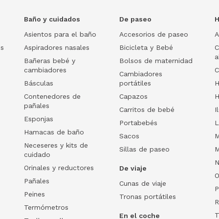
Baño y cuidados
De paseo
H
Asientos para el baño
Accesorios de paseo
A
os
Aspiradores nasales
Bicicleta y Bebé
C
a
Bañeras bebé y
Bolsos de maternidad
cambiadores
C
Cambiadores
Básculas
portátiles
H
Contenedores de
Capazos
H
pañales
Carritos de bebé
I
Esponjas
Portabebés
L
Hamacas de baño
Sacos
M
Neceseres y kits de
Sillas de paseo
M
cuidado
N
Orinales y reductores
De viaje
O
Pañales
Cunas de viaje
P
Peines
Tronas portátiles
R
Termómetros
T
En el coche