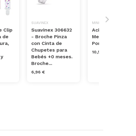
SUAVINEX
MINILAND
 Clip
Suavinex 306632
Acipocket
a de
- Broche Pinza
Mediterranean -
ura,
con Cinta de
Portachupetes
Chupetes para
10,50 €
 y
Bebés +0 meses.
Broche...
6,96 €