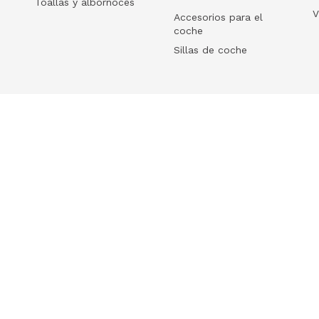
Toallas y albornoces
V
Accesorios para el
coche
Sillas de coche
Help
 tu ecommerce
Frequently Asked Questions