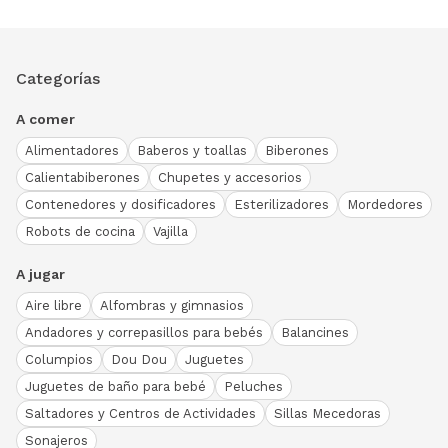
Categorías
A comer
Alimentadores
Baberos y toallas
Biberones
Calientabiberones
Chupetes y accesorios
Contenedores y dosificadores
Esterilizadores
Mordedores
Robots de cocina
Vajilla
A jugar
Aire libre
Alfombras y gimnasios
Andadores y correpasillos para bebés
Balancines
Columpios
Dou Dou
Juguetes
Juguetes de baño para bebé
Peluches
Saltadores y Centros de Actividades
Sillas Mecedoras
Sonajeros