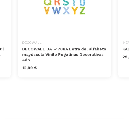
DECOWALL
IKE
il
DECOWALL DAT-1708A Letra del alfabeto
KA
..
mayúscula Vinilo Pegatinas Decorativas
29,
Adh...
12,99 €