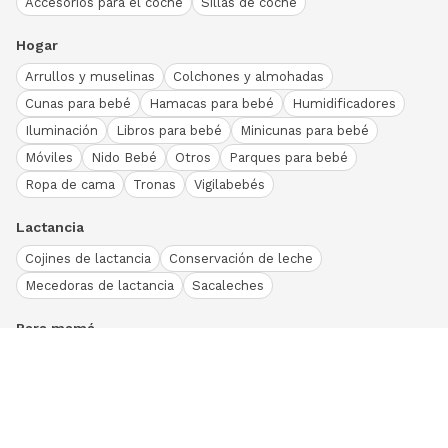
Accesorios para el coche
Sillas de coche
Hogar
Arrullos y muselinas
Colchones y almohadas
Cunas para bebé
Hamacas para bebé
Humidificadores
Iluminación
Libros para bebé
Minicunas para bebé
Móviles
Nido Bebé
Otros
Parques para bebé
Ropa de cama
Tronas
Vigilabebés
Lactancia
Cojines de lactancia
Conservación de leche
Mecedoras de lactancia
Sacaleches
Para mamá
Ropa
Bodies bebé
Conjuntos
Otros
Peleles y pijamas
Primera puesta
Ranitas bebé
Vestidos y faldas