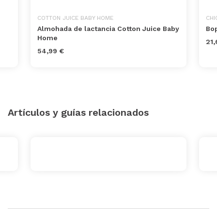
COTTON JUICE BABY HOME
CHI
Almohada de lactancia Cotton Juice Baby
Bop
Home
21,
54,99 €
Artículos y guías relacionados