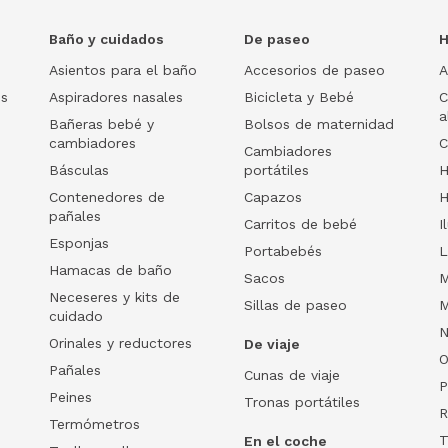
Baño y cuidados
De paseo
H
Asientos para el baño
Accesorios de paseo
A
os
Aspiradores nasales
Bicicleta y Bebé
C
a
Bañeras bebé y
Bolsos de maternidad
cambiadores
C
Cambiadores
Básculas
portátiles
H
Contenedores de
Capazos
H
pañales
Carritos de bebé
I
Esponjas
Portabebés
L
Hamacas de baño
Sacos
M
Neceseres y kits de
Sillas de paseo
M
cuidado
N
Orinales y reductores
De viaje
O
Pañales
Cunas de viaje
P
Peines
Tronas portátiles
R
Termómetros
T
En el coche