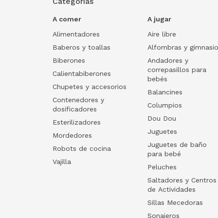
Categorías
A comer
A jugar
Alimentadores
Aire libre
Baberos y toallas
Alfombras y gimnasi
Biberones
Andadores y
correpasillos para
Calientabiberones
bebés
Chupetes y accesorios
Balancines
Contenedores y
Columpios
dosificadores
Dou Dou
Esterilizadores
Juguetes
Mordedores
Juguetes de baño
Robots de cocina
para bebé
Vajilla
Peluches
Saltadores y Centros
de Actividades
Sillas Mecedoras
Sonajeros