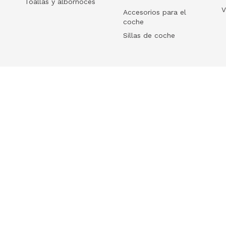
Toallas y albornoces
V
Accesorios para el
coche
Sillas de coche
Help
 tu ecommerce
Frequently Asked Questions