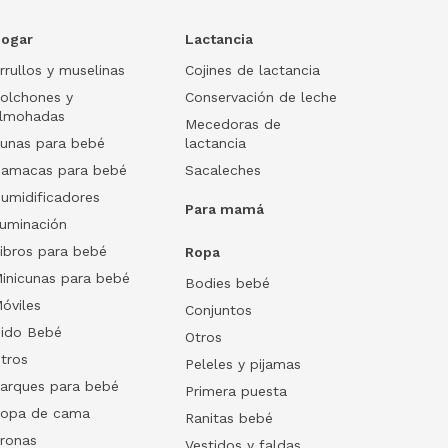
ogar
Lactancia
rrullos y muselinas
Cojines de lactancia
olchones y
Conservación de leche
lmohadas
Mecedoras de
unas para bebé
lactancia
amacas para bebé
Sacaleches
umidificadores
Para mamá
luminación
ibros para bebé
Ropa
inicunas para bebé
Bodies bebé
óviles
Conjuntos
ido Bebé
Otros
tros
Peleles y pijamas
arques para bebé
Primera puesta
opa de cama
Ranitas bebé
ronas
Vestidos y faldas