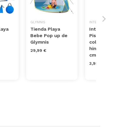
GLYMNIS
INTEX
laya
Tienda Playa
Intex 57106NP -
Bebe Pop up de
Piscina hinchable
Glymnis
colores con base
hinchable 61 x 22
29,99 €
cm, 33 litr...
3,95 €