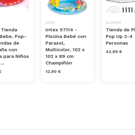
INTEX
GLYMNIS
 Tienda
Intex 57114 -
Tienda de P
 Bebe, Pop-
Piscina Bebé con
Pop Up 2-4
endas de
Parasol,
Personas
ña con
Multicolor, 102 x
43,99 €
a para Niños
102 x 89 cm
..
Champiñón
€
12,90 €