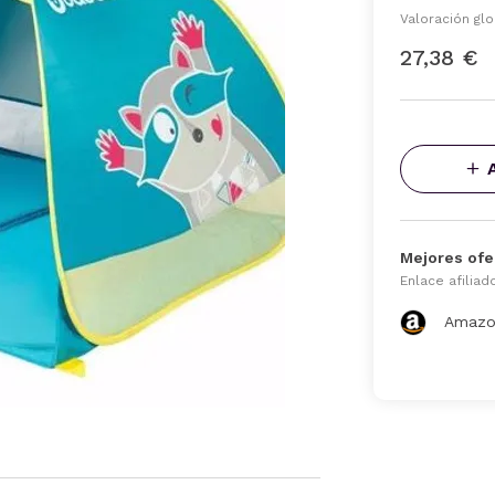
Valoración glo
27,38 €
Mejores ofe
Enlace afiliad
Amazo