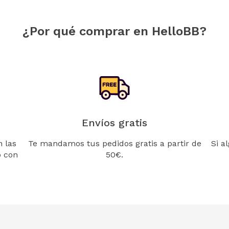
¿Por qué comprar en HelloBB?
Envíos gratis
 las
Te mandamos tus pedidos gratis a partir de
Si a
o con
50€.