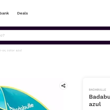
 bank
Deals
-uv, color azul
BADABULLE
Badabul
azul