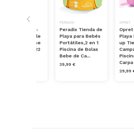
INTEX
PERADIX
OPRET
Intex 57106NP -
Peradix Tienda de
Opret
Piscina hinchable
Playa para Bebés
Playa
colores con base
Portátiles,2 en 1
up Ti
hinchable 61 x 22
Piscina de Bolas
Campa
cm, 33 litr...
Bebe de Ca...
Piscin
Carpa .
3,95 €
39,99 €
29,99 