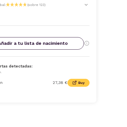
bal:
(sobre 123)
Añadir a tu lista de nacimiento
rtas detectadas:
o.
n
27,38 €
Buy