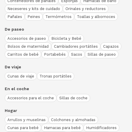
Contenedores de pañales
Esponjas
Hamacas de baño
Neceseres y kits de cuidado
Orinales y reductores
Pañales
Peines
Termómetros
Toallas y albornoces
De paseo
Accesorios de paseo
Bicicleta y Bebé
Bolsos de maternidad
Cambiadores portátiles
Capazos
Carritos de bebé
Portabebés
Sacos
Sillas de paseo
De viaje
Cunas de viaje
Tronas portátiles
En el coche
Accesorios para el coche
Sillas de coche
Hogar
Arrullos y muselinas
Colchones y almohadas
Cunas para bebé
Hamacas para bebé
Humidificadores