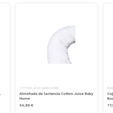
COTTON JUICE BABY HOME
BA
L
Almohada de lactancia Cotton Juice Baby
Coj
Home
Bu
54,99 €
77,