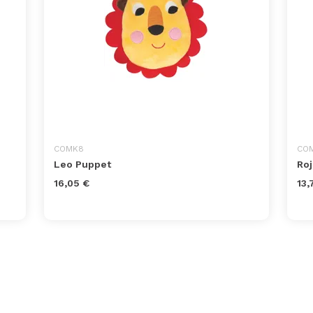
COMK8
COM
Leo Puppet
Roj
16,05 €
13,