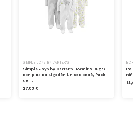
SIMPLE JOYS BY CARTER'S
BOR
Simple Joys by Carter's Dormir y Jugar
Pel
con pies de algodón Unisex bebé, Pack
niñ
de ...
14,
27,60 €