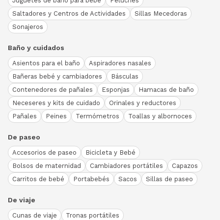
Juguetes de baño para bebé
Peluches
Saltadores y Centros de Actividades
Sillas Mecedoras
Sonajeros
Baño y cuidados
Asientos para el baño
Aspiradores nasales
Bañeras bebé y cambiadores
Básculas
Contenedores de pañales
Esponjas
Hamacas de baño
Neceseres y kits de cuidado
Orinales y reductores
Pañales
Peines
Termómetros
Toallas y albornoces
De paseo
Accesorios de paseo
Bicicleta y Bebé
Bolsos de maternidad
Cambiadores portátiles
Capazos
Carritos de bebé
Portabebés
Sacos
Sillas de paseo
De viaje
Cunas de viaje
Tronas portátiles