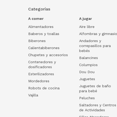
Categorías
A comer
A jugar
Alimentadores
Aire libre
Baberos y toallas
Alfombras y gimnasi
Biberones
Andadores y
correpasillos para
Calientabiberones
bebés
Chupetes y accesorios
Balancines
Contenedores y
Columpios
dosificadores
Dou Dou
Esterilizadores
Juguetes
Mordedores
Juguetes de baño
Robots de cocina
para bebé
Vajilla
Peluches
Saltadores y Centros
de Actividades
Sillas Mecedoras