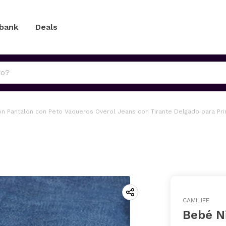
 bank
Deals
n Pantalón con Peto Vaqueros Overol Jeans con Tirante Delgado para Prim
CAMILIFE
Bebé N