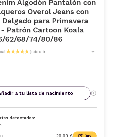
enim Algodón Pantalón con
aqueros Overol Jeans con
e Delgado para Primavera
 - Patrón Cartoon Koala
56/62/68/74/80/86
bal:
(sobre 1)
Añadir a tu lista de nacimiento
rtas detectadas:
o.
n
29,99 €
Buy