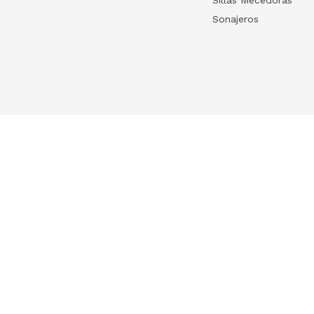
Sonajeros
Your list
HelloWish
Log in
HelloWish para
Create your list
About Us
Contact