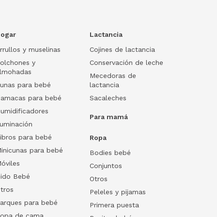
ogar
Lactancia
rrullos y muselinas
Cojines de lactancia
olchones y
Conservación de leche
lmohadas
Mecedoras de
unas para bebé
lactancia
amacas para bebé
Sacaleches
umidificadores
Para mamá
luminación
ibros para bebé
Ropa
inicunas para bebé
Bodies bebé
óviles
Conjuntos
ido Bebé
Otros
tros
Peleles y pijamas
arques para bebé
Primera puesta
opa de cama