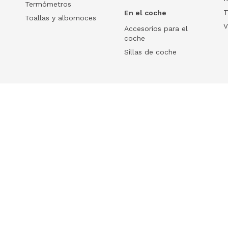
Termómetros
T
En el coche
Toallas y albornoces
V
Accesorios para el
coche
Sillas de coche
Help
 tu ecommerce
Frequently Asked Questions