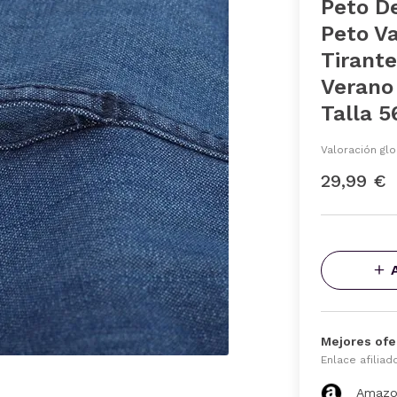
Peto D
Peto V
Tirant
Verano
Talla 
Valoración glo
29,99 €
Mejores ofe
Enlace afiliad
Amazo