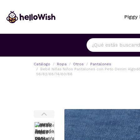
Piggy
Catálogo
Ropa
Otros
Pantalones
Bebé Niñas Niños Pantalones con Peto Denim Algodó
56/62/68/74/80/86