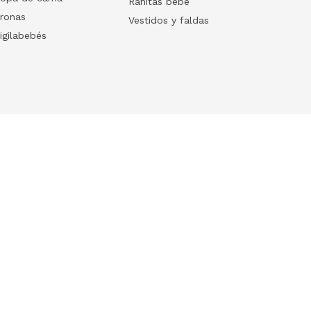
Ranitas bebé
ronas
Vestidos y faldas
igilabebés
Follow us
Download our App