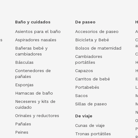
Baño y cuidados
De paseo
H
Asientos para el baño
Accesorios de paseo
A
os
Aspiradores nasales
Bicicleta y Bebé
C
a
Bañeras bebé y
Bolsos de maternidad
cambiadores
C
Cambiadores
Básculas
portátiles
H
Contenedores de
Capazos
H
pañales
Carritos de bebé
I
Esponjas
Portabebés
L
Hamacas de baño
Sacos
M
Neceseres y kits de
Sillas de paseo
M
cuidado
N
Orinales y reductores
De viaje
O
Pañales
Cunas de viaje
P
Peines
Tronas portátiles
R