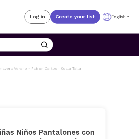
Log in
Create your list
English
avera Verano - Patrón Cartoon Koala Talla
iñas Niños Pantalones con