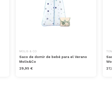
MOLIS & CO
TOM
Saco de domir de bebé para el Verano
Sa
Molis&Co
Wo
29,95 €
27,