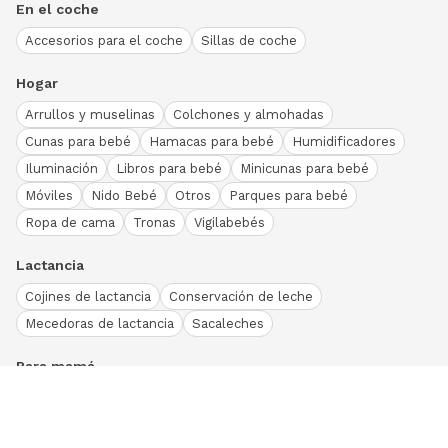
En el coche
Accesorios para el coche
Sillas de coche
Hogar
Arrullos y muselinas
Colchones y almohadas
Cunas para bebé
Hamacas para bebé
Humidificadores
Iluminación
Libros para bebé
Minicunas para bebé
Móviles
Nido Bebé
Otros
Parques para bebé
Ropa de cama
Tronas
Vigilabebés
Lactancia
Cojines de lactancia
Conservación de leche
Mecedoras de lactancia
Sacaleches
Para mamá
Ropa
Bodies bebé
Conjuntos
Otros
Peleles y pijamas