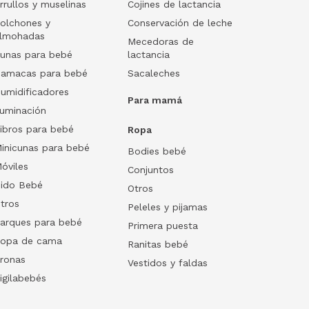
rrullos y muselinas
Cojines de lactancia
olchones y
Conservación de leche
lmohadas
Mecedoras de
unas para bebé
lactancia
amacas para bebé
Sacaleches
umidificadores
Para mamá
luminación
ibros para bebé
Ropa
inicunas para bebé
Bodies bebé
óviles
Conjuntos
ido Bebé
Otros
tros
Peleles y pijamas
arques para bebé
Primera puesta
opa de cama
Ranitas bebé
ronas
Vestidos y faldas
igilabebés