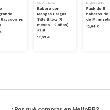
SILLY BILLYZ
MIMUSELINA
o
Babero con
Pack de 5
grande
Mangas Largas
baberos de 
 Raccoon en
Silly Billyz (6
de Mimuseli
o
meses - 2 años)
12,64 €
azul
€
12,99 €
¿Por qué comprar en HelloBB?