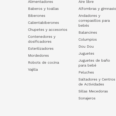
Alimentadores
Aire libre
Baberos y toallas
Alfombras y gimnasi
Biberones
Andadores y
correpasillos para
Calientabiberones
bebés
Chupetes y accesorios
Balancines
Contenedores y
Columpios
dosificadores
Dou Dou
Esterilizadores
Juguetes
Mordedores
Juguetes de baño
Robots de cocina
para bebé
Vajilla
Peluches
Saltadores y Centros
de Actividades
Sillas Mecedoras
Sonajeros