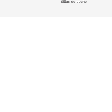
Sillas de coche
Help
 tu ecommerce
Frequently Asked Questions