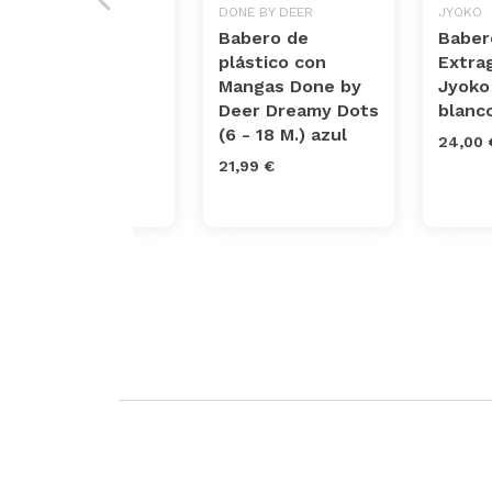
BBEST
DONE BY DEER
JYOKO
Babero de
Babero de
Baber
plástico con
plástico con
Extra
mangas bbest
Mangas Done by
Jyoko
Lunares
Deer Dreamy Dots
blanc
multicolor
(6 - 18 M.) azul
24,00 
5,99 €
21,99 €