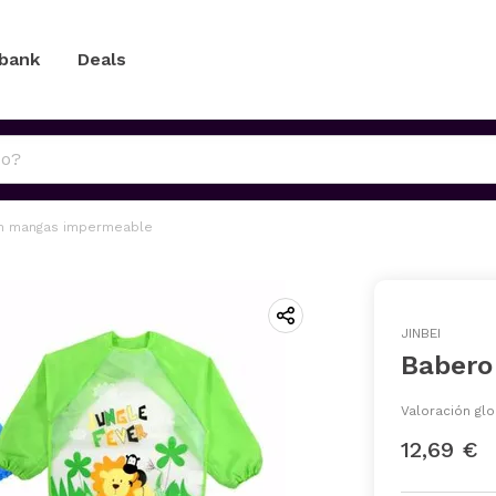
 bank
Deals
n mangas impermeable
JINBEI
Babero
Valoración glo
12,69 €