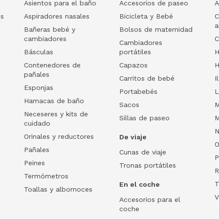
Asientos para el baño
Accesorios de paseo
A
os
Aspiradores nasales
Bicicleta y Bebé
C
a
Bañeras bebé y
Bolsos de maternidad
cambiadores
C
Cambiadores
Básculas
portátiles
H
Contenedores de
Capazos
H
pañales
Carritos de bebé
I
Esponjas
Portabebés
L
Hamacas de baño
Sacos
M
Neceseres y kits de
Sillas de paseo
M
cuidado
N
Orinales y reductores
De viaje
O
Pañales
Cunas de viaje
P
Peines
Tronas portátiles
R
Termómetros
T
En el coche
Toallas y albornoces
V
Accesorios para el
coche