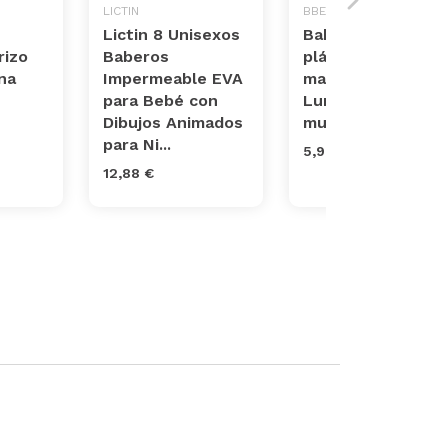
LICTIN
BBEST
Lictin 8 Unisexos
Babero de
rizo
Baberos
plástico con
na
Impermeable EVA
mangas bbest
para Bebé con
Lunares
Dibujos Animados
multicolor
para Ni...
5,99 €
12,88 €