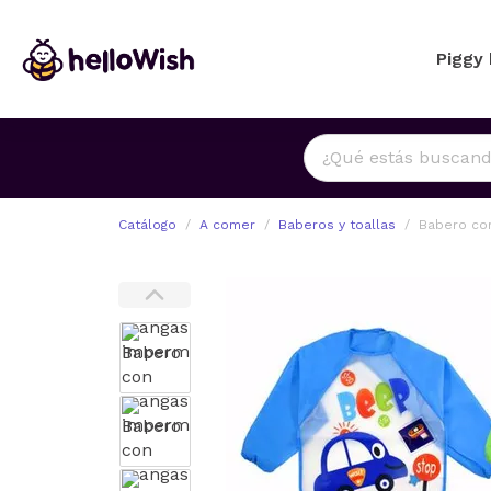
Piggy
Catálogo
A comer
Baberos y toallas
Babero co