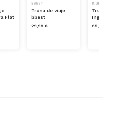
BBEST
INGLESINA
je
Trona de viaje
Trona de viaje
a Flat
bbest
Inglesina Fast
29,99 €
65,00 €