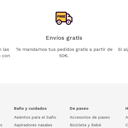
Envíos gratis
 las
Te mandamos tus pedidos gratis a partir de
Si a
o con
50€.
Baño y cuidados
De paseo
H
Asientos para el baño
Accesorios de paseo
A
os
Aspiradores nasales
Bicicleta y Bebé
C