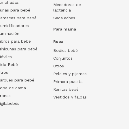
lmohadas
Mecedoras de
unas para bebé
lactancia
amacas para bebé
Sacaleches
umidificadores
Para mamá
luminación
ibros para bebé
Ropa
inicunas para bebé
Bodies bebé
óviles
Conjuntos
ido Bebé
Otros
tros
Peleles y pijamas
arques para bebé
Primera puesta
opa de cama
Ranitas bebé
ronas
Vestidos y faldas
igilabebés