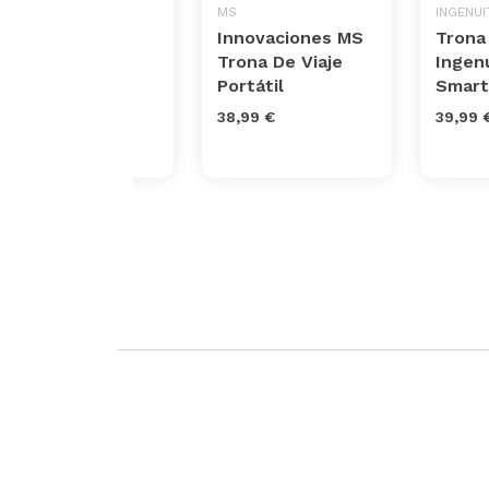
INGLESINA
MS
INGENUI
Trona de viaje
Innovaciones MS
Trona 
Inglesina Fast
Trona De Viaje
Ingen
Portátil
Smart
65,00 €
38,99 €
39,99 