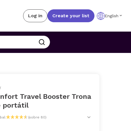
Log in
Create your list
English
T
nfort Travel Booster Trona
e portátil
bal:
(sobre 80)