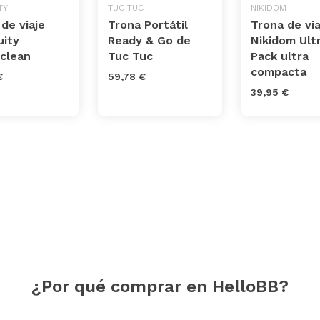
TY
TUC TUC
NIKIDOM
de viaje
Trona Portátil
Trona de via
uity
Ready & Go de
Nikidom Ultr
clean
Tuc Tuc
Pack ultra
compacta
€
59,78 €
39,95 €
¿Por qué comprar en HelloBB?