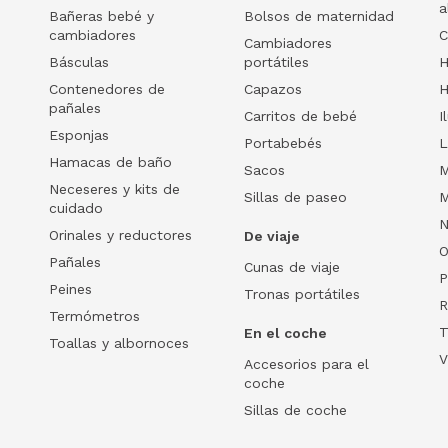
a
Bañeras bebé y
Bolsos de maternidad
cambiadores
C
Cambiadores
Básculas
portátiles
H
Contenedores de
Capazos
H
pañales
Carritos de bebé
I
Esponjas
Portabebés
L
Hamacas de baño
Sacos
M
Neceseres y kits de
Sillas de paseo
M
cuidado
N
Orinales y reductores
De viaje
O
Pañales
Cunas de viaje
P
Peines
Tronas portátiles
R
Termómetros
T
En el coche
Toallas y albornoces
V
Accesorios para el
coche
Sillas de coche