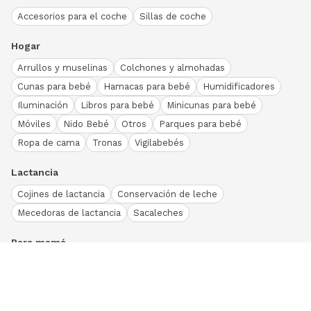
Accesorios para el coche
Sillas de coche
Hogar
Arrullos y muselinas
Colchones y almohadas
Cunas para bebé
Hamacas para bebé
Humidificadores
Iluminación
Libros para bebé
Minicunas para bebé
Móviles
Nido Bebé
Otros
Parques para bebé
Ropa de cama
Tronas
Vigilabebés
Lactancia
Cojines de lactancia
Conservación de leche
Mecedoras de lactancia
Sacaleches
Para mamá
Ropa
Bodies bebé
Conjuntos
Otros
Peleles y pijamas