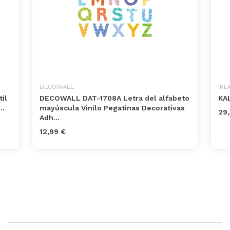
DECOWALL
IKE
il
DECOWALL DAT-1708A Letra del alfabeto
KA
..
mayúscula Vinilo Pegatinas Decorativas
29,
Adh...
12,99 €