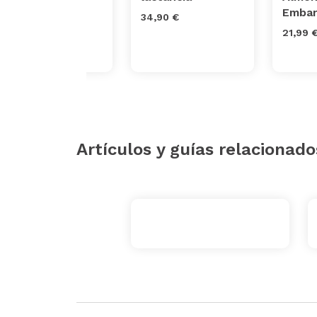
lactancia Koala
Embar
34,90 €
Hugs
21,99 
35,53 €
Artículos y guías relacionado