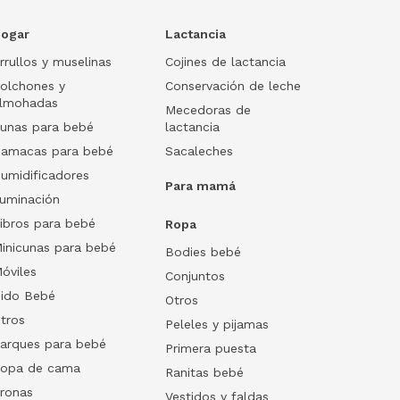
ogar
Lactancia
rrullos y muselinas
Cojines de lactancia
olchones y
Conservación de leche
lmohadas
Mecedoras de
unas para bebé
lactancia
amacas para bebé
Sacaleches
umidificadores
Para mamá
luminación
ibros para bebé
Ropa
inicunas para bebé
Bodies bebé
óviles
Conjuntos
ido Bebé
Otros
tros
Peleles y pijamas
arques para bebé
Primera puesta
opa de cama
Ranitas bebé
ronas
Vestidos y faldas