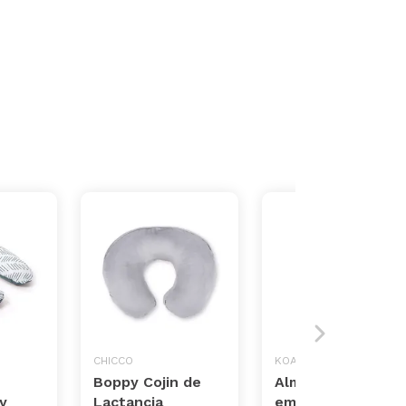
CHICCO
KOALA BABYCARE
Boppy Cojin de
Almohada de
y
Lactancia
embarazo y