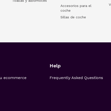
Toallas y albornoces
V
Accesorios para el
coche
Sillas de coche
Help
 tu ecommerce
Frequently Asked Questions