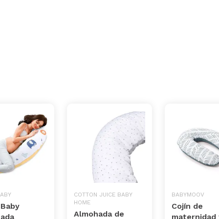
BABY
COTTON JUICE BABY
BABYMOOV
HOME
 Baby
Cojín de
Almohada de
ada
maternidad 