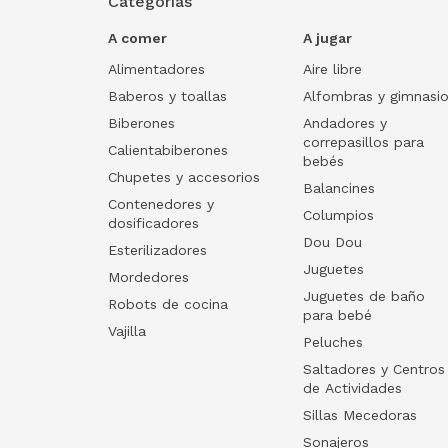
Categorías
A comer
A jugar
Alimentadores
Aire libre
Baberos y toallas
Alfombras y gimnasi
Biberones
Andadores y
correpasillos para
Calientabiberones
bebés
Chupetes y accesorios
Balancines
Contenedores y
Columpios
dosificadores
Dou Dou
Esterilizadores
Juguetes
Mordedores
Juguetes de baño
Robots de cocina
para bebé
Vajilla
Peluches
Saltadores y Centros
de Actividades
Sillas Mecedoras
Sonajeros