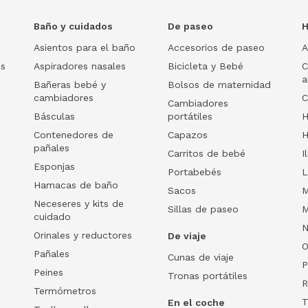
Baño y cuidados
De paseo
H
Asientos para el baño
Accesorios de paseo
A
os
Aspiradores nasales
Bicicleta y Bebé
C
a
Bañeras bebé y
Bolsos de maternidad
cambiadores
C
Cambiadores
Básculas
portátiles
H
Contenedores de
Capazos
H
pañales
Carritos de bebé
I
Esponjas
Portabebés
L
Hamacas de baño
Sacos
M
Neceseres y kits de
Sillas de paseo
M
cuidado
N
Orinales y reductores
De viaje
O
Pañales
Cunas de viaje
P
Peines
Tronas portátiles
R
Termómetros
T
En el coche