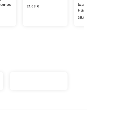
Doomoo
lactancia Koala
21,63 €
Hugs
35,53 €