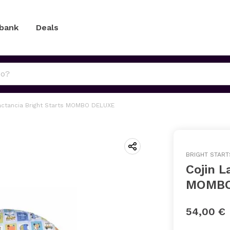
 bank
Deals
actancia Bright Starts MOMBO DELUXE
BRIGHT START
Cojin L
MOMBO
54,00 €