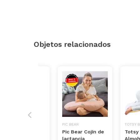
Objetos relacionados
KOALA BABYCARE
PIC BEAR
TOTSY 
Almohada de
Pic Bear Cojín de
Totsy
embarazo y
lactancia
Almoh