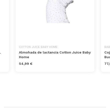
COTTON JUICE BABY HOME
BA
L
Almohada de lactancia Cotton Juice Baby
Coj
Home
Bu
54,99 €
77,