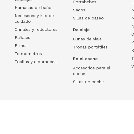
Portabebés
L
Hamacas de baño
Sacos
M
Neceseres y kits de
Sillas de paseo
M
cuidado
N
Orinales y reductores
De viaje
O
Pañales
Cunas de viaje
P
Peines
Tronas portátiles
R
Termómetros
T
En el coche
Toallas y albornoces
V
Accesorios para el
coche
Sillas de coche