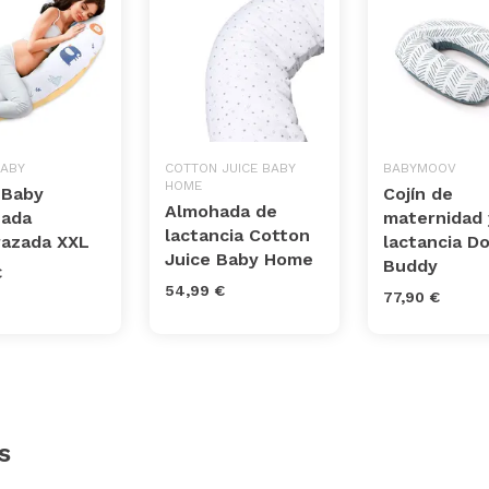
BABY
COTTON JUICE BABY
BABYMOOV
HOME
 Baby
Cojín de
Almohada de
ada
maternidad 
lactancia Cotton
azada XXL
lactancia 
Juice Baby Home
Buddy
€
54,99 €
77,90 €
s