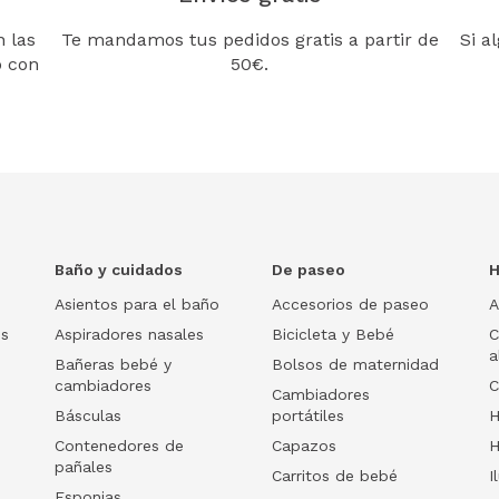
 las
Te mandamos tus pedidos gratis a partir de
Si a
o con
50€.
Baño y cuidados
De paseo
H
Asientos para el baño
Accesorios de paseo
A
os
Aspiradores nasales
Bicicleta y Bebé
C
a
Bañeras bebé y
Bolsos de maternidad
cambiadores
C
Cambiadores
Básculas
portátiles
H
Contenedores de
Capazos
H
pañales
Carritos de bebé
I
Esponjas