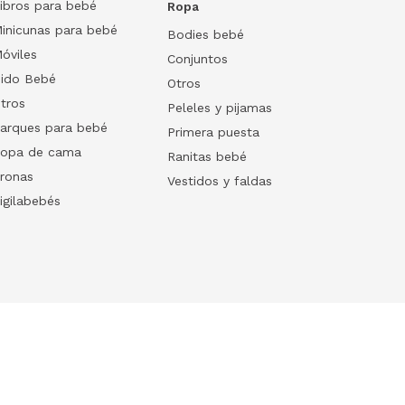
ibros para bebé
Ropa
inicunas para bebé
Bodies bebé
óviles
Conjuntos
ido Bebé
Otros
tros
Peleles y pijamas
arques para bebé
Primera puesta
opa de cama
Ranitas bebé
ronas
Vestidos y faldas
igilabebés