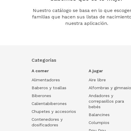
Nuestro catálogo se basa en lo que escogen
familias que hacen sus listas de nacimient
nuestra aplicación.
Categorías
A comer
A jugar
Alimentadores
Aire libre
Baberos y toallas
Alfombras y gimnasi
Biberones
Andadores y
correpasillos para
Calientabiberones
bebés
Chupetes y accesorios
Balancines
Contenedores y
Columpios
dosificadores
Dou Dou