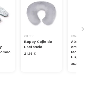
CHICCO
KOALA BABYCARE
Boppy Cojin de
Almohada de
y
Lactancia
embarazo y
Doomoo
lactancia Koala
21,63 €
Hugs
35,53 €