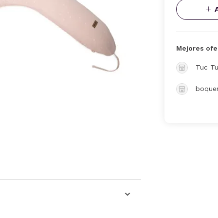
Mejores ofe
Tuc T
boquen