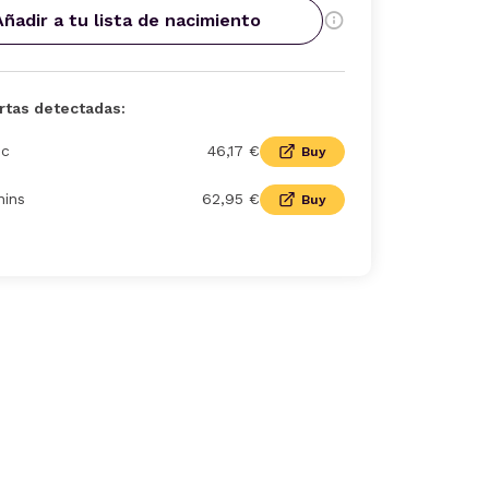
Añadir a tu lista de nacimiento
rtas detectadas:
uc
46,17 €
Buy
ins
62,95 €
Buy