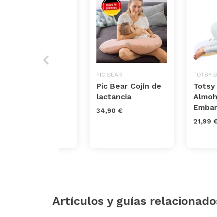
KOALA BABYCARE
PIC BEAR
TOTSY 
Almohada de
Pic Bear Cojín de
Totsy
embarazo y
lactancia
Almoh
lactancia Koala
Embar
34,90 €
Hugs
21,99 
35,53 €
Artículos y guías relacionado