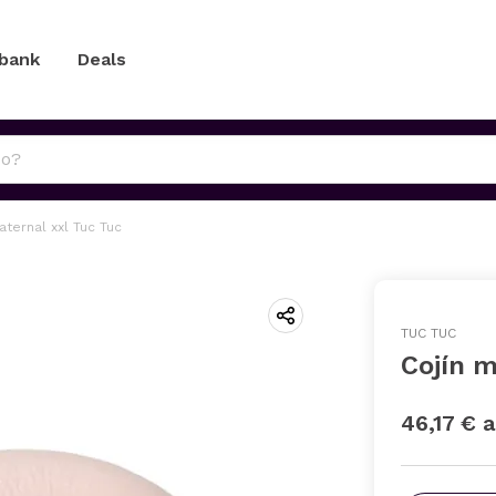
 bank
Deals
aternal xxl Tuc Tuc
TUC TUC
Cojín m
46,17 € 