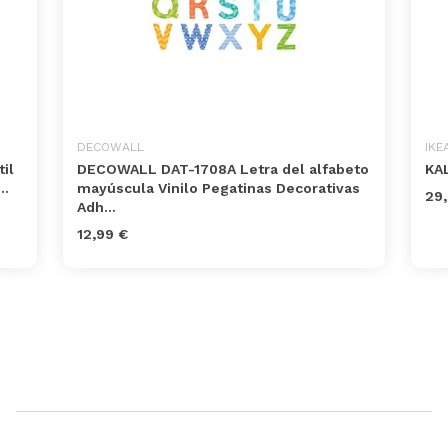
DECOWALL
IKE
il
DECOWALL DAT-1708A Letra del alfabeto
KA
..
mayúscula Vinilo Pegatinas Decorativas
29,
Adh...
12,99 €