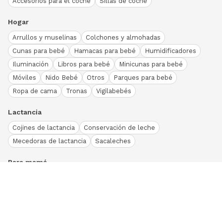
Accesorios para el coche
Sillas de coche
Hogar
Arrullos y muselinas
Colchones y almohadas
Cunas para bebé
Hamacas para bebé
Humidificadores
Iluminación
Libros para bebé
Minicunas para bebé
Móviles
Nido Bebé
Otros
Parques para bebé
Ropa de cama
Tronas
Vigilabebés
Lactancia
Cojines de lactancia
Conservación de leche
Mecedoras de lactancia
Sacaleches
Para mamá
Ropa
Bodies bebé
Conjuntos
Otros
Peleles y pijamas
Primera puesta
Ranitas bebé
Vestidos y faldas