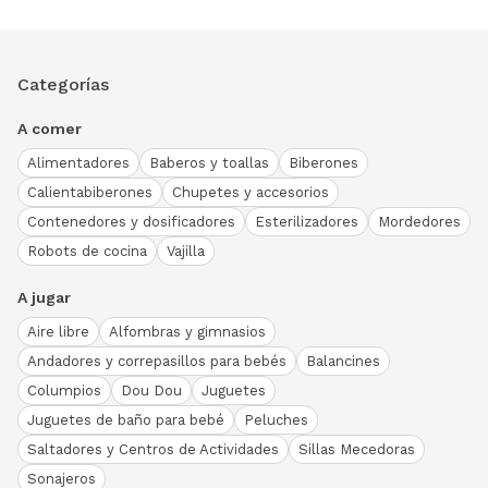
Categorías
A comer
Alimentadores
Baberos y toallas
Biberones
Calientabiberones
Chupetes y accesorios
Contenedores y dosificadores
Esterilizadores
Mordedores
Robots de cocina
Vajilla
A jugar
Aire libre
Alfombras y gimnasios
Andadores y correpasillos para bebés
Balancines
Columpios
Dou Dou
Juguetes
Juguetes de baño para bebé
Peluches
Saltadores y Centros de Actividades
Sillas Mecedoras
Sonajeros