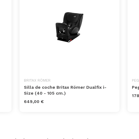
BRITAX RÖMER
PEG
Silla de coche Britax Römer Dualfix i-
Peg
Size (40 - 105 cm.)
178
649,00 €