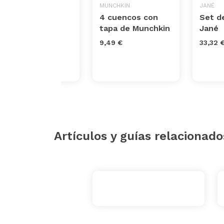
NUK
MUNCHKIN
JANÉ
Detergente
4 cuencos con
Set de
líquido
tapa de Munchkin
Jané
especialmente
9,49 €
33,32 
para biberones
5,58 €
Artículos y guías relacionado