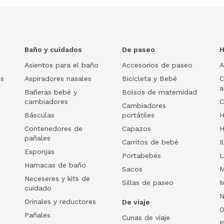
Baño y cuidados
De paseo
H
Asientos para el baño
Accesorios de paseo
A
os
Aspiradores nasales
Bicicleta y Bebé
C
a
Bañeras bebé y
Bolsos de maternidad
cambiadores
C
Cambiadores
Básculas
portátiles
H
Contenedores de
Capazos
H
pañales
Carritos de bebé
I
Esponjas
Portabebés
L
Hamacas de baño
Sacos
M
Neceseres y kits de
Sillas de paseo
M
cuidado
N
Orinales y reductores
De viaje
O
Pañales
Cunas de viaje
P