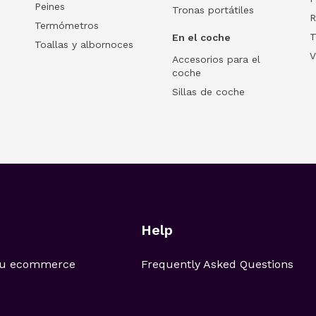
Peines
Tronas portátiles
R
Termómetros
T
En el coche
Toallas y albornoces
V
Accesorios para el
coche
Sillas de coche
Help
 tu ecommerce
Frequently Asked Questions