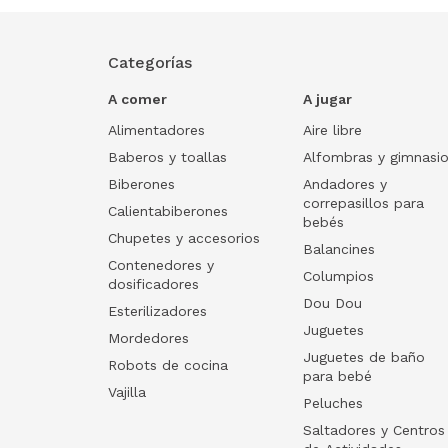
Categorías
A comer
A jugar
Alimentadores
Aire libre
Baberos y toallas
Alfombras y gimnasi
Biberones
Andadores y
correpasillos para
Calientabiberones
bebés
Chupetes y accesorios
Balancines
Contenedores y
Columpios
dosificadores
Dou Dou
Esterilizadores
Juguetes
Mordedores
Juguetes de baño
Robots de cocina
para bebé
Vajilla
Peluches
Saltadores y Centros