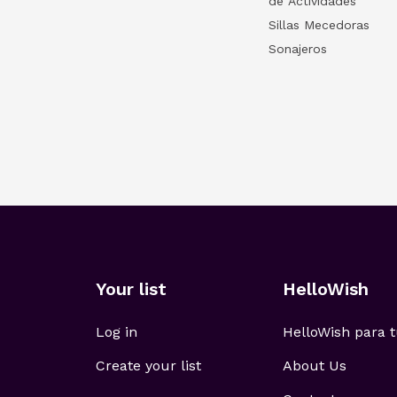
de Actividades
Sillas Mecedoras
Sonajeros
Your list
HelloWish
Log in
HelloWish para
Create your list
About Us