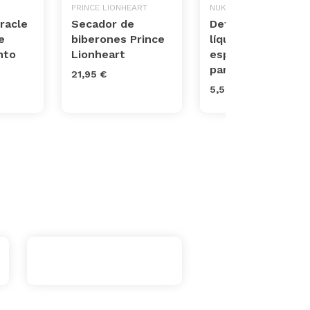
PRINCE LIONHEART
NUK
racle
Secador de
Detergente
e
biberones Prince
líquido
nto
Lionheart
especialmente
para biberones
21,95 €
5,58 €