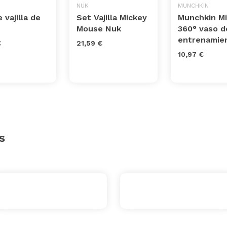
NUK
MUNCHKIN
 vajilla de
Set Vajilla Mickey
Munchkin Mi
Mouse Nuk
360° vaso d
entrenamie
€
21,59 €
10,97 €
s