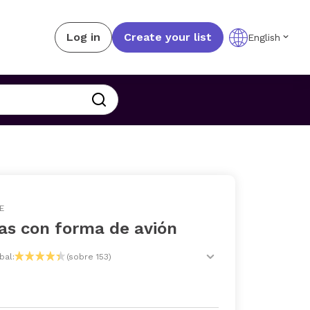
Log in
Create your list
English
E
as con forma de avión
bal:
(sobre 153)