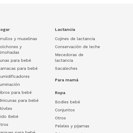
ogar
Lactancia
rrullos y muselinas
Cojines de lactancia
olchones y
Conservación de leche
lmohadas
Mecedoras de
unas para bebé
lactancia
amacas para bebé
Sacaleches
umidificadores
Para mamá
luminación
ibros para bebé
Ropa
inicunas para bebé
Bodies bebé
óviles
Conjuntos
ido Bebé
Otros
tros
Peleles y pijamas
arques para bebé