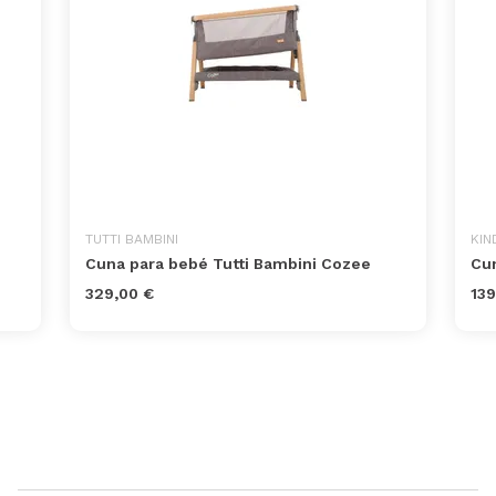
TUTTI BAMBINI
KIN
Cuna para bebé Tutti Bambini Cozee
Cun
329,00 €
139