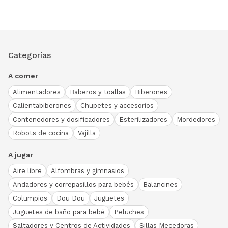
Categorías
A comer
Alimentadores
Baberos y toallas
Biberones
Calientabiberones
Chupetes y accesorios
Contenedores y dosificadores
Esterilizadores
Mordedores
Robots de cocina
Vajilla
A jugar
Aire libre
Alfombras y gimnasios
Andadores y correpasillos para bebés
Balancines
Columpios
Dou Dou
Juguetes
Juguetes de baño para bebé
Peluches
Saltadores y Centros de Actividades
Sillas Mecedoras