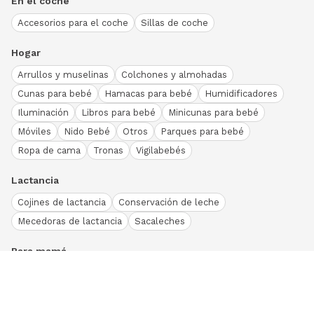
En el coche
Accesorios para el coche
Sillas de coche
Hogar
Arrullos y muselinas
Colchones y almohadas
Cunas para bebé
Hamacas para bebé
Humidificadores
Iluminación
Libros para bebé
Minicunas para bebé
Móviles
Nido Bebé
Otros
Parques para bebé
Ropa de cama
Tronas
Vigilabebés
Lactancia
Cojines de lactancia
Conservación de leche
Mecedoras de lactancia
Sacaleches
Para mamá
Ropa
Bodies bebé
Conjuntos
Otros
Peleles y pijamas