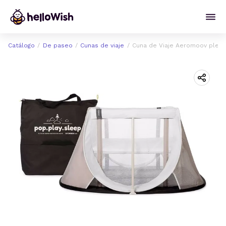
Catálogo
De paseo
Cunas de viaje
Cuna de Viaje Aeromoov plega