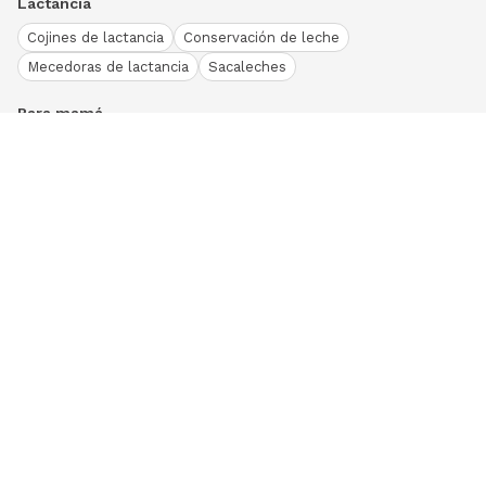
Lactancia
Cojines de lactancia
Conservación de leche
Mecedoras de lactancia
Sacaleches
Para mamá
Ropa
Bodies bebé
Conjuntos
Otros
Peleles y pijamas
Primera puesta
Ranitas bebé
Vestidos y faldas
Download our App