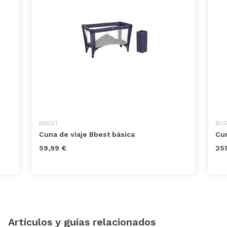
BBEST
BU
Cuna de viaje Bbest básica
Cun
59,99 €
25
Artículos y guías relacionados