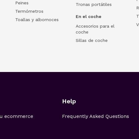
Peines
Tronas portátiles
R
Termómetros
T
En el coche
Toallas y albornoces
V
Accesorios para el
coche
Sillas de coche
Help
 tu ecommerce
Frequently Asked Questions