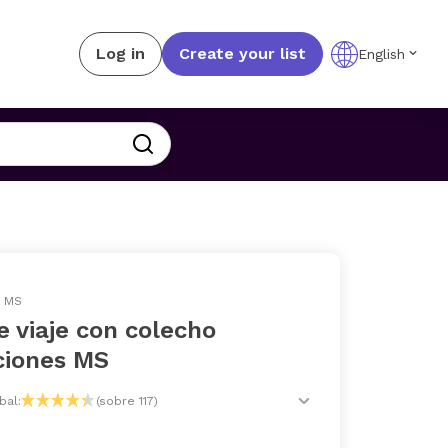
Log in
Create your list
English
S MS
 viaje con colecho
ciones MS
bal:
(sobre 117)