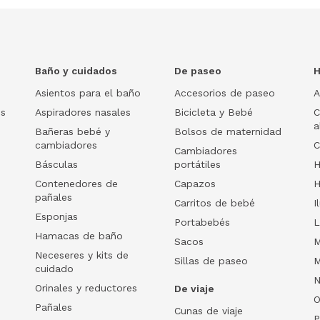
Baño y cuidados
De paseo
H
Asientos para el baño
Accesorios de paseo
A
os
Aspiradores nasales
Bicicleta y Bebé
C
a
Bañeras bebé y
Bolsos de maternidad
cambiadores
C
Cambiadores
Básculas
portátiles
H
Contenedores de
Capazos
H
pañales
Carritos de bebé
I
Esponjas
Portabebés
L
Hamacas de baño
Sacos
M
Neceseres y kits de
Sillas de paseo
M
cuidado
N
Orinales y reductores
De viaje
O
Pañales
Cunas de viaje
P