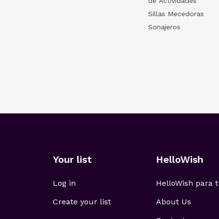
de Actividades
Sillas Mecedoras
Sonajeros
Your list
HelloWish
Log in
HelloWish para
Create your list
About Us