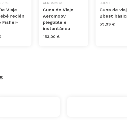
PRICE
AEROMOOV
BBEST
De Viaje
Cuna de Viaje
Cuna de via
bebé recién
Aeromoov
Bbest básic
 Fisher-
plegable e
59,99 €
instantánea
€
153,00 €
s