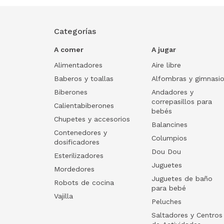
Categorías
A comer
A jugar
Alimentadores
Aire libre
Baberos y toallas
Alfombras y gimnasi
Biberones
Andadores y
correpasillos para
Calientabiberones
bebés
Chupetes y accesorios
Balancines
Contenedores y
Columpios
dosificadores
Dou Dou
Esterilizadores
Juguetes
Mordedores
Juguetes de baño
Robots de cocina
para bebé
Vajilla
Peluches
Saltadores y Centros