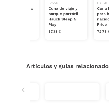
KK KINDERKRAFT
HAUCK
FISHER-
Kinderkraft Cuna
Cuna de viaje y
Cuna 
de Viaje JOY
parque portátil
para 
Hauck Sleep N
nacido
97,75 €
Play
Price
77,38 €
72,77 
Artículos y guías relacionado