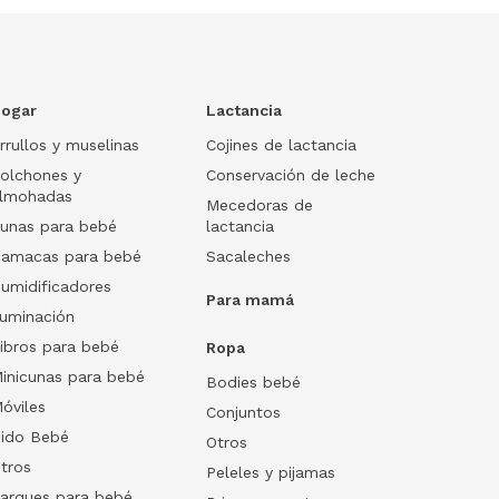
ogar
Lactancia
rrullos y muselinas
Cojines de lactancia
olchones y
Conservación de leche
lmohadas
Mecedoras de
unas para bebé
lactancia
amacas para bebé
Sacaleches
umidificadores
Para mamá
luminación
ibros para bebé
Ropa
inicunas para bebé
Bodies bebé
óviles
Conjuntos
ido Bebé
Otros
tros
Peleles y pijamas
arques para bebé