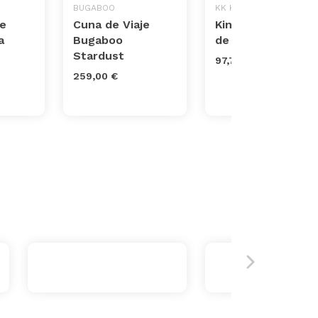
BUGABOO
KK KINDERKRAFT
je
Cuna de Viaje
Kinderkraft Cuna
a
Bugaboo
de Viaje JOY
Stardust
97,75 €
259,00 €