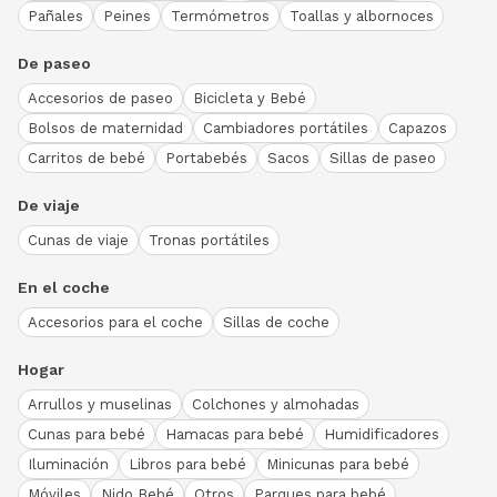
Pañales
Peines
Termómetros
Toallas y albornoces
De paseo
Accesorios de paseo
Bicicleta y Bebé
Bolsos de maternidad
Cambiadores portátiles
Capazos
Carritos de bebé
Portabebés
Sacos
Sillas de paseo
De viaje
Cunas de viaje
Tronas portátiles
En el coche
Accesorios para el coche
Sillas de coche
Hogar
Arrullos y muselinas
Colchones y almohadas
Cunas para bebé
Hamacas para bebé
Humidificadores
Iluminación
Libros para bebé
Minicunas para bebé
Móviles
Nido Bebé
Otros
Parques para bebé