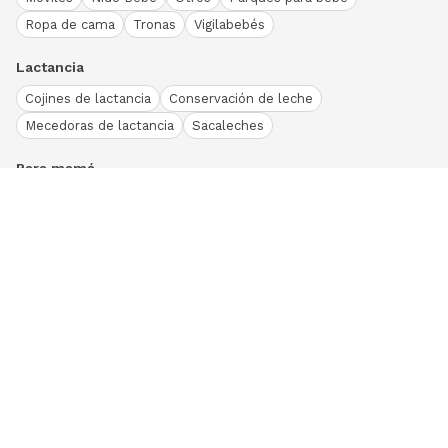
Ropa de cama
Tronas
Vigilabebés
Lactancia
Cojines de lactancia
Conservación de leche
Mecedoras de lactancia
Sacaleches
Para mamá
Ropa
Bodies bebé
Conjuntos
Otros
Peleles y pijamas
Primera puesta
Ranitas bebé
Vestidos y faldas
Download our App