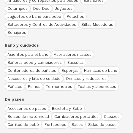
Andadores y correpasillos para bebés
Balancines
Columpios
Dou Dou
Juguetes
Juguetes de baño para bebé
Peluches
Saltadores y Centros de Actividades
Sillas Mecedoras
Sonajeros
Baño y cuidados
Asientos para el baño
Aspiradores nasales
Bañeras bebé y cambiadores
Básculas
Contenedores de pañales
Esponjas
Hamacas de baño
Neceseres y kits de cuidado
Orinales y reductores
Pañales
Peines
Termómetros
Toallas y albornoces
De paseo
Accesorios de paseo
Bicicleta y Bebé
Bolsos de maternidad
Cambiadores portátiles
Capazos
Carritos de bebé
Portabebés
Sacos
Sillas de paseo