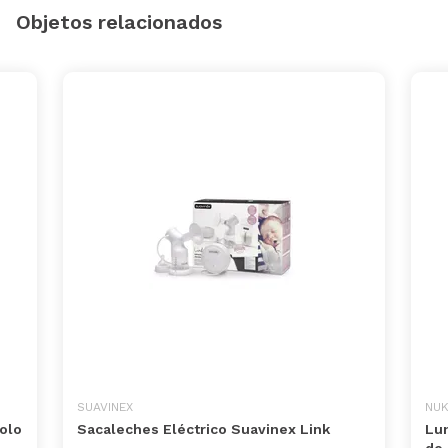
Objetos relacionados
SUAVINEX
NU
olo
Sacaleches Eléctrico Suavinex Link
Lun
de