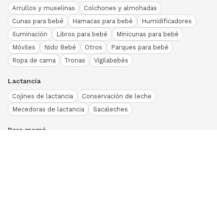
Arrullos y muselinas
Colchones y almohadas
Cunas para bebé
Hamacas para bebé
Humidificadores
Iluminación
Libros para bebé
Minicunas para bebé
Móviles
Nido Bebé
Otros
Parques para bebé
Ropa de cama
Tronas
Vigilabebés
Lactancia
Cojines de lactancia
Conservación de leche
Mecedoras de lactancia
Sacaleches
Para mamá
Ropa
Bodies bebé
Conjuntos
Otros
Peleles y pijamas
Primera puesta
Ranitas bebé
Vestidos y faldas