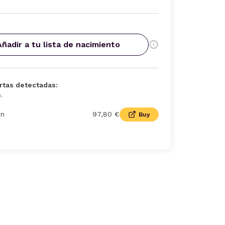
Añadir a tu lista de nacimiento
rtas detectadas:
o.
n
97,80 €
Buy