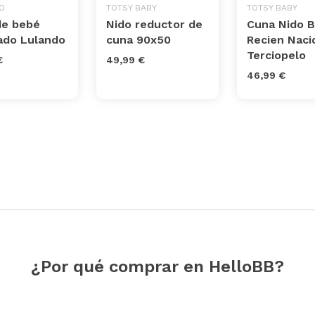
O
TOTSY BABY
TOTSY BABY
de bebé
Nido reductor de
Cuna Nido 
ado Lulando
cuna 90x50
Recien Naci
Terciopelo
€
49,99 €
46,99 €
¿Por qué comprar en HelloBB?