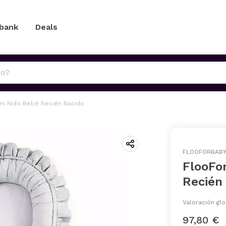
 bank
Deals
m Nido Bebé Recién Nacido
FLOOFORBAB
FlooFo
Recién
Valoración glo
97,80 €