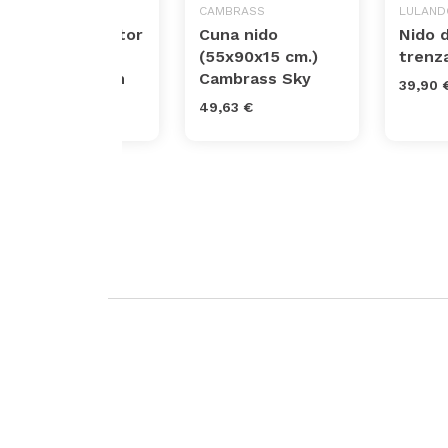
BABYMOOV
CAMBRASS
LULAND
Doomoo Reductor
Cuna nido
Nido 
para recien
(55x90x15 cm.)
trenz
nacidos Cocoon
Cambrass Sky
39,90 
87,47 €
49,63 €