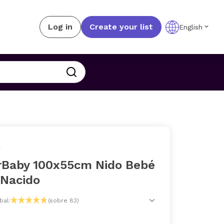
Log in
Create your list
English
Y
rBaby 100x55cm Nido Bebé
 Nacido
bal:
(sobre 83)