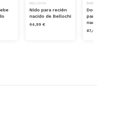
BELLOCHI
BABYMOOV
Bebe
Nido para recién
Doomoo Reductor
do
nacido de Bellochi
para recien
nacidos Cocoon
64,99 €
87,47 €