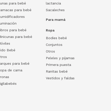
unas para bebé
lactancia
amacas para bebé
Sacaleches
umidificadores
Para mamá
luminación
ibros para bebé
Ropa
inicunas para bebé
Bodies bebé
óviles
Conjuntos
ido Bebé
Otros
tros
Peleles y pijamas
arques para bebé
Primera puesta
opa de cama
Ranitas bebé
ronas
Vestidos y faldas
igilabebés