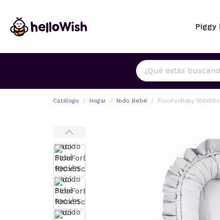
Piggy
Catálogo
Hogar
Nido Bebé
FlooForBaby 100x55c