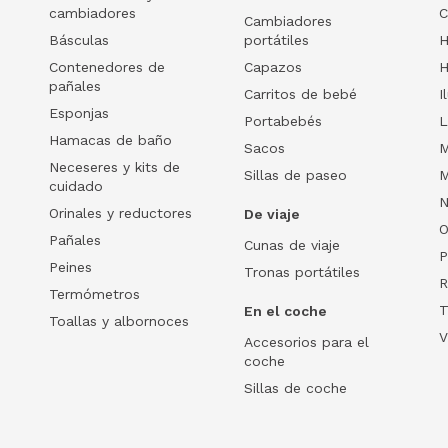
cambiadores
C
Cambiadores
Básculas
portátiles
H
Contenedores de
Capazos
H
pañales
Carritos de bebé
I
Esponjas
Portabebés
L
Hamacas de baño
Sacos
M
Neceseres y kits de
Sillas de paseo
M
cuidado
N
Orinales y reductores
De viaje
O
Pañales
Cunas de viaje
P
Peines
Tronas portátiles
R
Termómetros
T
En el coche
Toallas y albornoces
V
Accesorios para el
coche
Sillas de coche