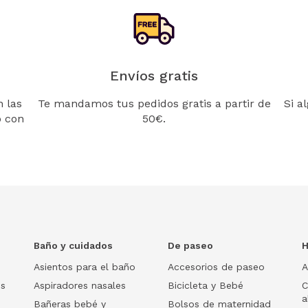
Envíos gratis
 las
Te mandamos tus pedidos gratis a partir de
Si a
o con
50€.
Baño y cuidados
De paseo
H
Asientos para el baño
Accesorios de paseo
A
os
Aspiradores nasales
Bicicleta y Bebé
C
a
Bañeras bebé y
Bolsos de maternidad