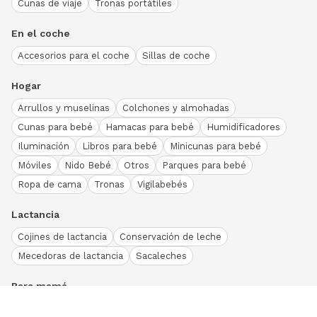
Cunas de viaje
Tronas portátiles
En el coche
Accesorios para el coche
Sillas de coche
Hogar
Arrullos y muselinas
Colchones y almohadas
Cunas para bebé
Hamacas para bebé
Humidificadores
Iluminación
Libros para bebé
Minicunas para bebé
Móviles
Nido Bebé
Otros
Parques para bebé
Ropa de cama
Tronas
Vigilabebés
Lactancia
Cojines de lactancia
Conservación de leche
Mecedoras de lactancia
Sacaleches
Para mamá