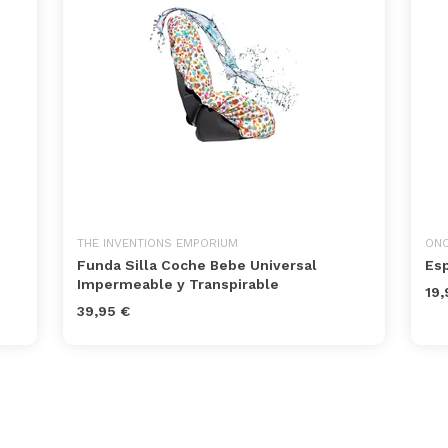
THE INVENTIONS EMPORIUM
ON
Funda Silla Coche Bebe Universal
Es
Impermeable y Transpirable
19,
39,95 €