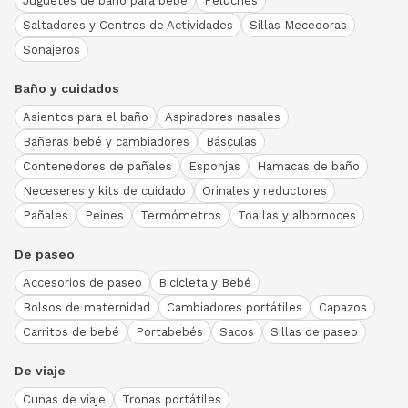
Juguetes de baño para bebé
Peluches
Saltadores y Centros de Actividades
Sillas Mecedoras
Sonajeros
Baño y cuidados
Asientos para el baño
Aspiradores nasales
Bañeras bebé y cambiadores
Básculas
Contenedores de pañales
Esponjas
Hamacas de baño
Neceseres y kits de cuidado
Orinales y reductores
Pañales
Peines
Termómetros
Toallas y albornoces
De paseo
Accesorios de paseo
Bicicleta y Bebé
Bolsos de maternidad
Cambiadores portátiles
Capazos
Carritos de bebé
Portabebés
Sacos
Sillas de paseo
De viaje
Cunas de viaje
Tronas portátiles