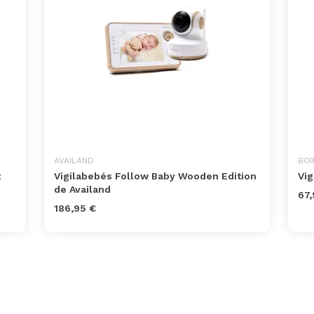
AVAILAND
BOI
t
Vigilabebés Follow Baby Wooden Edition
Vi
de Availand
67,
186,95 €