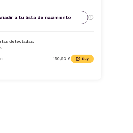
Añadir a tu lista de nacimiento
rtas detectadas:
o.
n
150,90 €
Buy