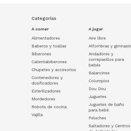
Categorías
A comer
A jugar
Alimentadores
Aire libre
Baberos y toallas
Alfombras y gimnasi
Biberones
Andadores y
correpasillos para
Calientabiberones
bebés
Chupetes y accesorios
Balancines
Contenedores y
Columpios
dosificadores
Dou Dou
Esterilizadores
Juguetes
Mordedores
Juguetes de baño
Robots de cocina
para bebé
Vajilla
Peluches
Saltadores y Centros