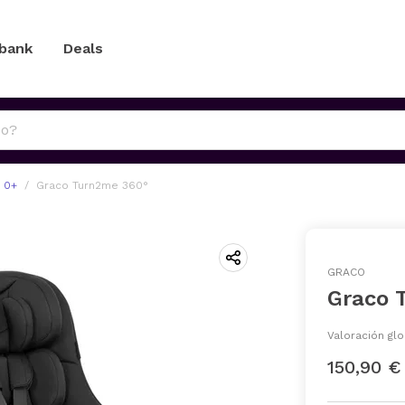
 bank
Deals
 0+
Graco Turn2me 360°
GRACO
Graco 
Valoración glo
150,90 €