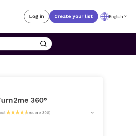
Log in
Create your list
English
Turn2me 360°
bal:
(sobre 306)