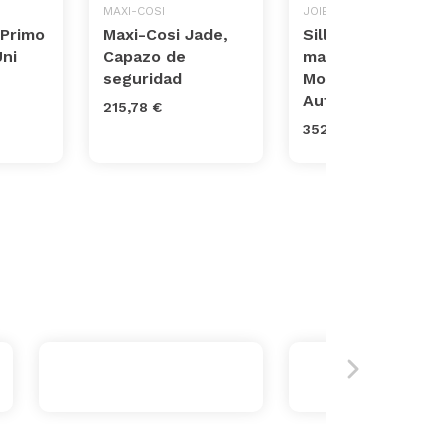
MAXI-COSI
JOIE
 Primo
Maxi-Cosi Jade,
Sillas de coche
Uni
Capazo de
marca Joie.
seguridad
Modelo Siège
Auto Spin 360
215,78 €
352,40 €