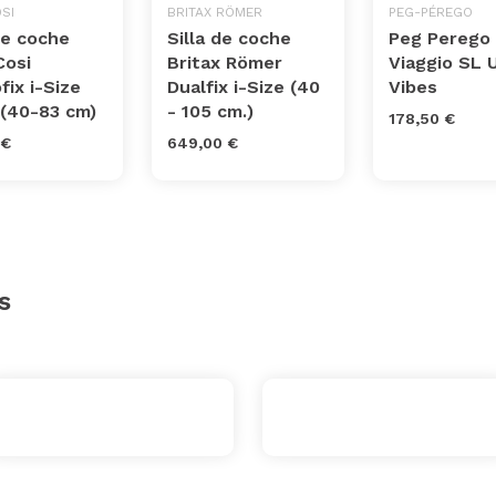
SI
BRITAX RÖMER
PEG-PÉREGO
de coche
Silla de coche
Peg Perego
Cosi
Britax Römer
Viaggio SL 
fix i-Size
Dualfix i-Size (40
Vibes
 (40-83 cm)
- 105 cm.)
178,50 €
 €
649,00 €
s