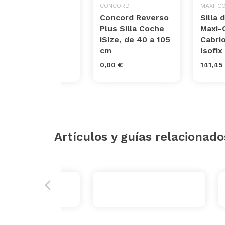
JOIE
CONCORD
MAXI-CO
Sillas de coche
Concord Reverso
Silla 
marca Joie.
Plus Silla Coche
Maxi-
Modelo Siège
iSize, de 40 a 105
Cabrio
Auto Spin 360
cm
Isofix
352,40 €
0,00 €
141,45
Artículos y guías relacionado