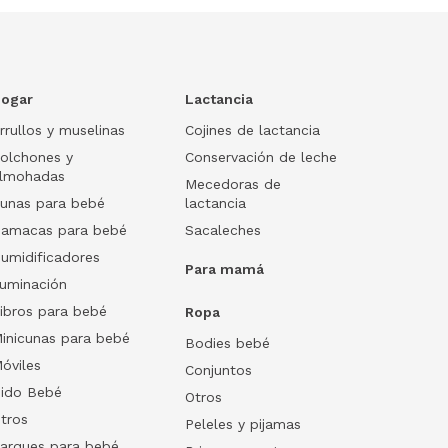
ogar
Lactancia
rrullos y muselinas
Cojines de lactancia
olchones y
Conservación de leche
lmohadas
Mecedoras de
unas para bebé
lactancia
amacas para bebé
Sacaleches
umidificadores
Para mamá
luminación
ibros para bebé
Ropa
inicunas para bebé
Bodies bebé
óviles
Conjuntos
ido Bebé
Otros
tros
Peleles y pijamas
arques para bebé