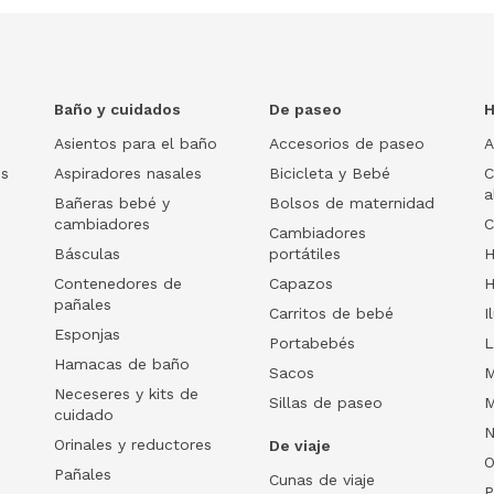
Baño y cuidados
De paseo
H
Asientos para el baño
Accesorios de paseo
A
os
Aspiradores nasales
Bicicleta y Bebé
C
a
Bañeras bebé y
Bolsos de maternidad
cambiadores
C
Cambiadores
Básculas
portátiles
H
Contenedores de
Capazos
H
pañales
Carritos de bebé
I
Esponjas
Portabebés
L
Hamacas de baño
Sacos
M
Neceseres y kits de
Sillas de paseo
M
cuidado
N
Orinales y reductores
De viaje
O
Pañales
Cunas de viaje
P