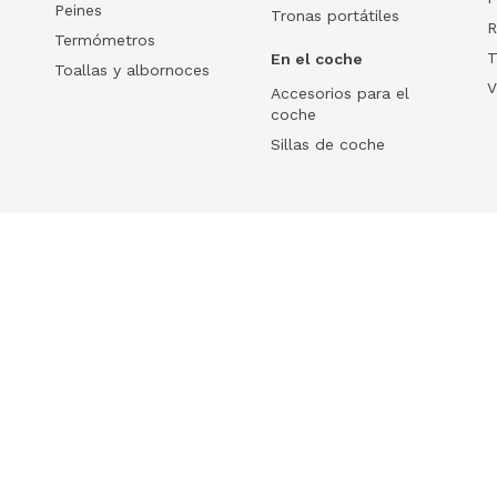
Peines
Tronas portátiles
R
Termómetros
T
En el coche
Toallas y albornoces
V
Accesorios para el
coche
Sillas de coche
Help
 tu ecommerce
Frequently Asked Questions