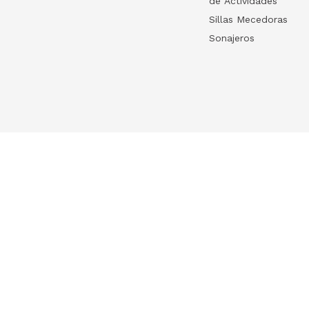
de Actividades
Sillas Mecedoras
Sonajeros
Your list
HelloWish
Log in
HelloWish para
Create your list
About Us