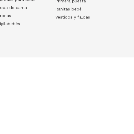
Primera puesta
opa de cama
Ranitas bebé
ronas
Vestidos y faldas
igilabebés
Follow us