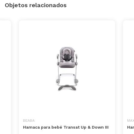
Objetos relacionados
BEABA
MAX
Hamaca para bebé Transat Up & Down III
Ha