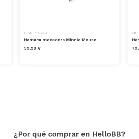
DISNEY BABY
FIS
Hamaca mecedora Minnie Mouse
Ha
59,99 €
79,
¿Por qué comprar en HelloBB?