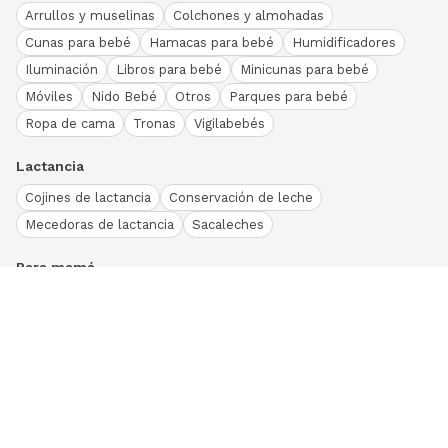
Arrullos y muselinas
Colchones y almohadas
Cunas para bebé
Hamacas para bebé
Humidificadores
Iluminación
Libros para bebé
Minicunas para bebé
Móviles
Nido Bebé
Otros
Parques para bebé
Ropa de cama
Tronas
Vigilabebés
Lactancia
Cojines de lactancia
Conservación de leche
Mecedoras de lactancia
Sacaleches
Para mamá
Ropa
Bodies bebé
Conjuntos
Otros
Peleles y pijamas
Primera puesta
Ranitas bebé
Vestidos y faldas