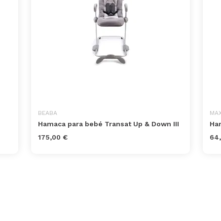
BEABA
MAX
Hamaca para bebé Transat Up & Down III
Ha
175,00 €
64