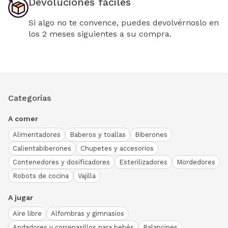
Devoluciones fáciles
Si algo no te convence, puedes devolvérnoslo en
los 2 meses siguientes a su compra.
Categorías
A comer
Alimentadores
Baberos y toallas
Biberones
Calientabiberones
Chupetes y accesorios
Contenedores y dosificadores
Esterilizadores
Mordedores
Robots de cocina
Vajilla
A jugar
Aire libre
Alfombras y gimnasios
Andadores y correpasillos para bebés
Balancines