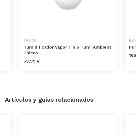
CHICCO
BE
Humidificador Vapor Tibio Humi Ambient
Pur
Chicco
165
59,99 €
Artículos y guías relacionados