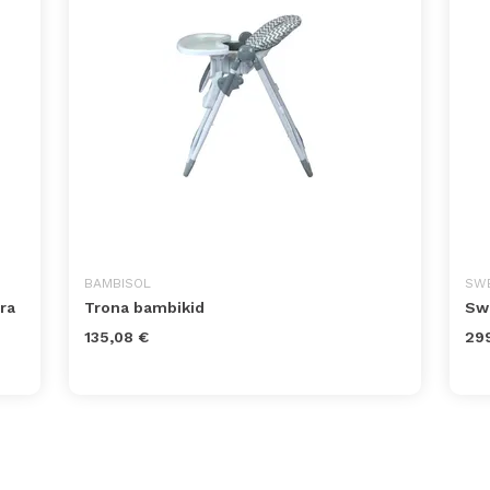
BAMBISOL
SWE
ra
Trona bambikid
Swe
135,08 €
29