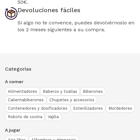
50€.
Devoluciones fáciles
Si algo no te convence, puedes devolvérnoslo en
los 2 meses siguientes a su compra.
Categorías
A comer
Alimentadores
Baberos y toallas
Biberones
Calientabiberones
Chupetes y accesorios
Contenedores y dosificadores
Esterilizadores
Mordedores
Robots de cocina
Vajilla
A jugar
Aire libre
Alfombras y gimnasios