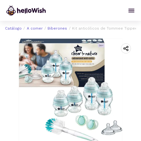
Catálogo
A comer
Biberones
Kit anticólicos de Tommee Tippee