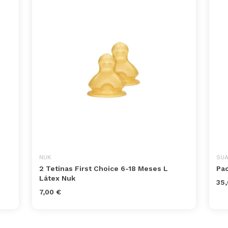
NUK
SUA
2 Tetinas First Choice 6-18 Meses L
Pa
Látex Nuk
35,
7,00 €