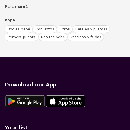
Para mamá
Ropa
Bodies bebé
Conjuntos
Otros
Peleles y pijamas
Primera puesta
Ranitas bebé
Vestidos y faldas
Download our App
Your list