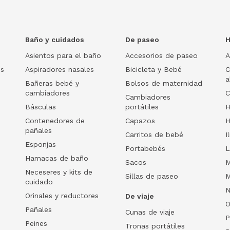
Baño y cuidados
De paseo
H
Asientos para el baño
Accesorios de paseo
A
os
Aspiradores nasales
Bicicleta y Bebé
C
a
Bañeras bebé y
Bolsos de maternidad
cambiadores
C
Cambiadores
Básculas
portátiles
H
Contenedores de
Capazos
H
pañales
Carritos de bebé
I
Esponjas
Portabebés
L
Hamacas de baño
Sacos
M
Neceseres y kits de
Sillas de paseo
M
cuidado
N
Orinales y reductores
De viaje
O
Pañales
Cunas de viaje
P
Peines
Tronas portátiles