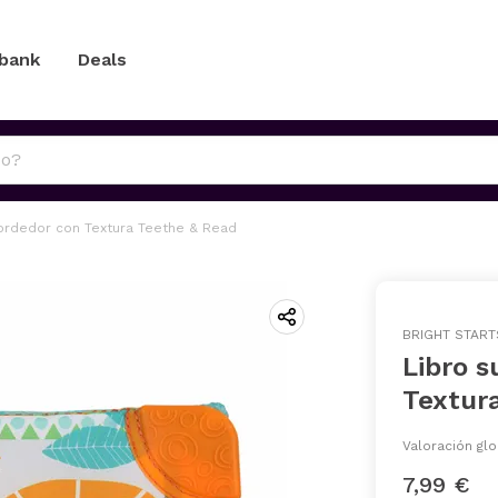
 bank
Deals
ordedor con Textura Teethe & Read
BRIGHT START
Libro 
Textur
Valoración glo
7,99 €