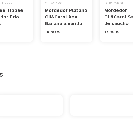
 TIPPEE
OLI&CAROL
OLI&CAROL
e Tippee
Mordedor Plátano
Mordedor
dor Frío
Oli&Carol Ana
Oli&Carol S
s
Banana amarillo
de caucho
16,50 €
17,90 €
s