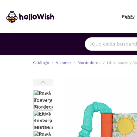
Piggy
Catálogo
A comer
Mordedores
Libro suave y M