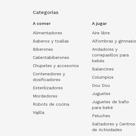
Categorías
A comer
A jugar
Alimentadores
Aire libre
Baberos y toallas
Alfombras y gimnasi
Biberones
Andadores y
correpasillos para
Calientabiberones
bebés
Chupetes y accesorios
Balancines
Contenedores y
Columpios
dosificadores
Dou Dou
Esterilizadores
Juguetes
Mordedores
Juguetes de baño
Robots de cocina
para bebé
Vajilla
Peluches
Saltadores y Centros
de Actividades