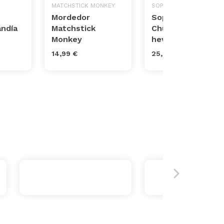
MATCHSTICK MONKEY
SOPHIE LA GIRAFE
Mordedor
Sophie la girafe +
andía
Matchstick
Chupete 100%
Monkey
hevea natural
14,99 €
25,50 €