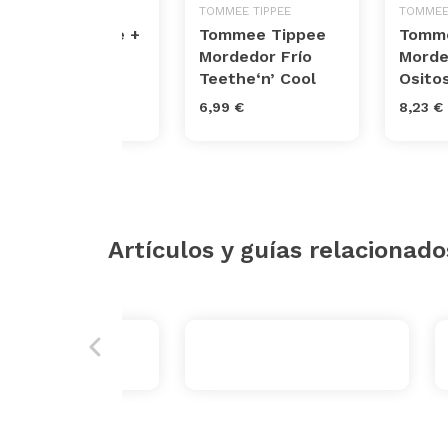
SOPHIE LA GIRAFE
TOMMEE TIPPEE
TOMMEE
Sophie la girafe +
Tommee Tippee
Tomme
Chupete 100%
Mordedor Frío
Morde
hevea natural
Teethe‘n’ Cool
Osito
25,50 €
6,99 €
8,23 €
Artículos y guías relacionado