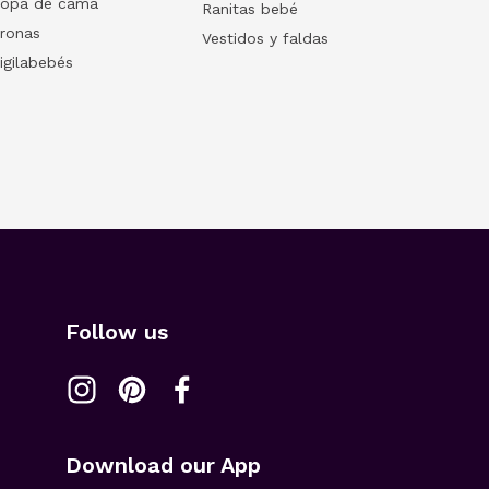
opa de cama
Ranitas bebé
ronas
Vestidos y faldas
igilabebés
Follow us
Download our App