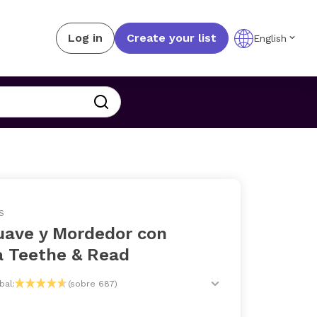
Log in
Create your list
English
S
suave y Mordedor con
a Teethe & Read
bal:
(sobre 687)