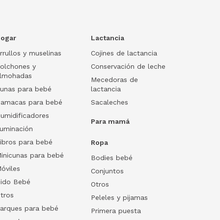
ogar
Lactancia
rrullos y muselinas
Cojines de lactancia
olchones y
Conservación de leche
lmohadas
Mecedoras de
unas para bebé
lactancia
amacas para bebé
Sacaleches
umidificadores
Para mamá
luminación
ibros para bebé
Ropa
inicunas para bebé
Bodies bebé
óviles
Conjuntos
ido Bebé
Otros
tros
Peleles y pijamas
arques para bebé
Primera puesta