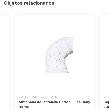
Objetos relacionados
COTTON JUICE BABY HOME
BA
L
Almohada de lactancia Cotton Juice Baby
Coj
Home
Bu