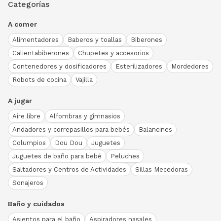
Categorías
A comer
Alimentadores
Baberos y toallas
Biberones
Calientabiberones
Chupetes y accesorios
Contenedores y dosificadores
Esterilizadores
Mordedores
Robots de cocina
Vajilla
A jugar
Aire libre
Alfombras y gimnasios
Andadores y correpasillos para bebés
Balancines
Columpios
Dou Dou
Juguetes
Juguetes de baño para bebé
Peluches
Saltadores y Centros de Actividades
Sillas Mecedoras
Sonajeros
Baño y cuidados
Asientos para el baño
Aspiradores nasales