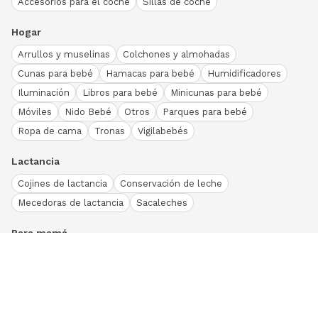
Accesorios para el coche
Sillas de coche
Hogar
Arrullos y muselinas
Colchones y almohadas
Cunas para bebé
Hamacas para bebé
Humidificadores
Iluminación
Libros para bebé
Minicunas para bebé
Móviles
Nido Bebé
Otros
Parques para bebé
Ropa de cama
Tronas
Vigilabebés
Lactancia
Cojines de lactancia
Conservación de leche
Mecedoras de lactancia
Sacaleches
Para mamá
Ropa
Bodies bebé
Conjuntos
Otros
Peleles y pijamas
Primera puesta
Ranitas bebé
Vestidos y faldas