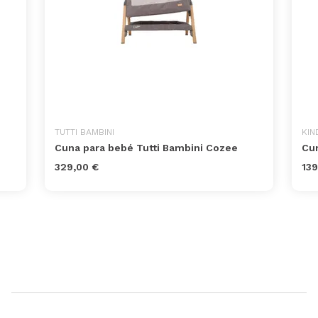
TUTTI BAMBINI
KIN
Cuna para bebé Tutti Bambini Cozee
Cun
329,00 €
139