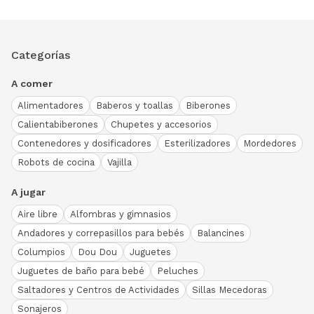
Categorías
A comer
Alimentadores
Baberos y toallas
Biberones
Calientabiberones
Chupetes y accesorios
Contenedores y dosificadores
Esterilizadores
Mordedores
Robots de cocina
Vajilla
A jugar
Aire libre
Alfombras y gimnasios
Andadores y correpasillos para bebés
Balancines
Columpios
Dou Dou
Juguetes
Juguetes de baño para bebé
Peluches
Saltadores y Centros de Actividades
Sillas Mecedoras
Sonajeros