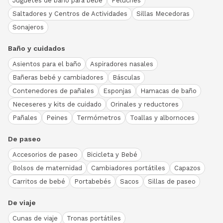
Juguetes de baño para bebé
Peluches
Saltadores y Centros de Actividades
Sillas Mecedoras
Sonajeros
Baño y cuidados
Asientos para el baño
Aspiradores nasales
Bañeras bebé y cambiadores
Básculas
Contenedores de pañales
Esponjas
Hamacas de baño
Neceseres y kits de cuidado
Orinales y reductores
Pañales
Peines
Termómetros
Toallas y albornoces
De paseo
Accesorios de paseo
Bicicleta y Bebé
Bolsos de maternidad
Cambiadores portátiles
Capazos
Carritos de bebé
Portabebés
Sacos
Sillas de paseo
De viaje
Cunas de viaje
Tronas portátiles