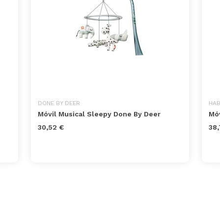
DONE BY DEER
HA
Móvil Musical Sleepy Done By Deer
Móv
30,52 €
38,