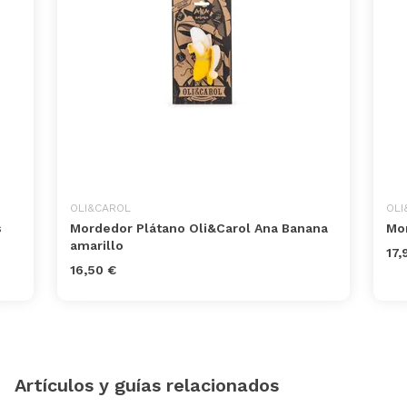
OLI&CAROL
OLI
s
Mordedor Plátano Oli&Carol Ana Banana
Mor
amarillo
17,
16,50 €
Artículos y guías relacionados