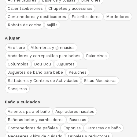
Alimentadores
Baberos y toallas
Biberones
Calientabiberones
Chupetes y accesorios
Contenedores y dosificadores
Esterilizadores
Mordedores
Robots de cocina
Vajilla
A jugar
Aire libre
Alfombras y gimnasios
Andadores y correpasillos para bebés
Balancines
Columpios
Dou Dou
Juguetes
Juguetes de baño para bebé
Peluches
Saltadores y Centros de Actividades
Sillas Mecedoras
Sonajeros
Baño y cuidados
Asientos para el baño
Aspiradores nasales
Bañeras bebé y cambiadores
Básculas
Contenedores de pañales
Esponjas
Hamacas de baño
Neceseres y kits de cuidado
Orinales y reductores