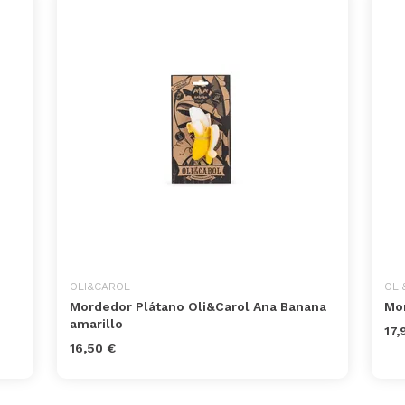
OLI&CAROL
OLI
Mordedor Plátano Oli&Carol Ana Banana
Mor
amarillo
17,
16,50 €