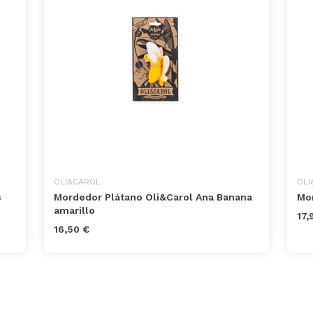
OLI&CAROL
OLI
s
Mordedor Plátano Oli&Carol Ana Banana
Mor
amarillo
17,
16,50 €