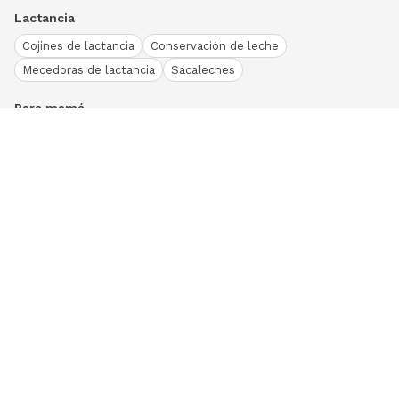
Lactancia
Cojines de lactancia
Conservación de leche
Mecedoras de lactancia
Sacaleches
Para mamá
Ropa
Bodies bebé
Conjuntos
Otros
Peleles y pijamas
Primera puesta
Ranitas bebé
Vestidos y faldas
Download our App