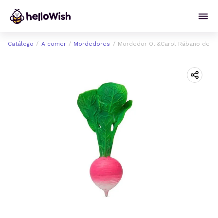
Catálogo
A comer
Mordedores
Mordedor Oli&Carol Rábano de c