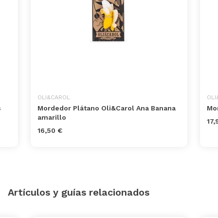
OLI&CAROL
OLI
s
Mordedor Plátano Oli&Carol Ana Banana
Mor
amarillo
17,
16,50 €
Artículos y guías relacionados