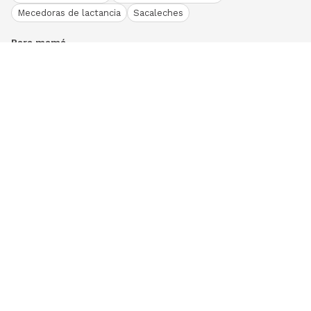
Mecedoras de lactancia
Sacaleches
Para mamá
Ropa
Bodies bebé
Conjuntos
Otros
Peleles y pijamas
Primera puesta
Ranitas bebé
Vestidos y faldas
Download our App