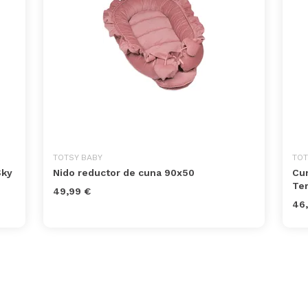
TOTSY BABY
TOT
Sky
Nido reductor de cuna 90x50
Cun
Ter
49,99 €
46