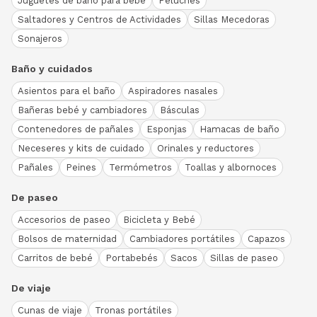
Juguetes de baño para bebé
Peluches
Saltadores y Centros de Actividades
Sillas Mecedoras
Sonajeros
Baño y cuidados
Asientos para el baño
Aspiradores nasales
Bañeras bebé y cambiadores
Básculas
Contenedores de pañales
Esponjas
Hamacas de baño
Neceseres y kits de cuidado
Orinales y reductores
Pañales
Peines
Termómetros
Toallas y albornoces
De paseo
Accesorios de paseo
Bicicleta y Bebé
Bolsos de maternidad
Cambiadores portátiles
Capazos
Carritos de bebé
Portabebés
Sacos
Sillas de paseo
De viaje
Cunas de viaje
Tronas portátiles