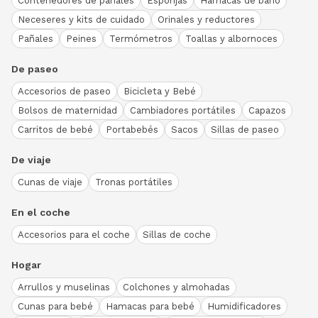
Contenedores de pañales
Esponjas
Hamacas de baño
Neceseres y kits de cuidado
Orinales y reductores
Pañales
Peines
Termómetros
Toallas y albornoces
De paseo
Accesorios de paseo
Bicicleta y Bebé
Bolsos de maternidad
Cambiadores portátiles
Capazos
Carritos de bebé
Portabebés
Sacos
Sillas de paseo
De viaje
Cunas de viaje
Tronas portátiles
En el coche
Accesorios para el coche
Sillas de coche
Hogar
Arrullos y muselinas
Colchones y almohadas
Cunas para bebé
Hamacas para bebé
Humidificadores