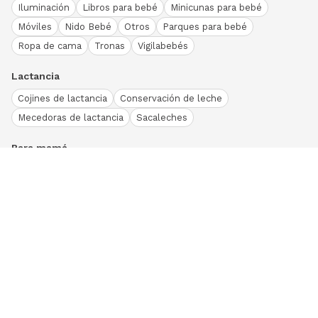
Iluminación
Libros para bebé
Minicunas para bebé
Móviles
Nido Bebé
Otros
Parques para bebé
Ropa de cama
Tronas
Vigilabebés
Lactancia
Cojines de lactancia
Conservación de leche
Mecedoras de lactancia
Sacaleches
Para mamá
Ropa
Bodies bebé
Conjuntos
Otros
Peleles y pijamas
Primera puesta
Ranitas bebé
Vestidos y faldas