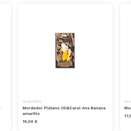
OLI&CAROL
OLI
s
Mordedor Plátano Oli&Carol Ana Banana
Mor
amarillo
17,
16,50 €